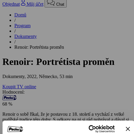
Objednat
Můj účet
Chat
Domů
/
Program
/
Dokumenty
/
Renoir: Portrétista proměn
Renoir: Portrétista proměn
Dokumenty,
2022, Německo, 53 min
Koupit TV online
Hodnocení:
68 %
Renoir o sobě říkal, že je postavou z 18. století a vychází z velké
malířské tradice této doby. S odkazy na ni si rád pohrával a dával si
záležet, aby je divák mohl odhalit. Patřil k průkopníkům
impresionismu, ale svými impresionistickými díly chtěl svým