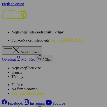
Přejít na obsah
Nejlevnější televize
Kanály
TV tipy
Funkce
Na čem sledovat?
Formule ŽIVĚ ZDE
Zobrazit menu
Objednat
Můj účet
Chat
Nejlevnější televize
Kanály
TV tipy
Funkce
Na čem sledovat?
Formule ŽIVĚ ZDE
Facebook
Instagram
Youtube