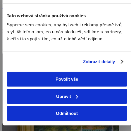
způsobem navazovat na úspěchy starých mistrů předchozích období.
Zobrazit více
Tato webová stránka používá cookies
Režie: Linn Sackarnd
Sypeme sem cookies, aby byl web i reklamy přesně tvůj
Herci: Nadja Schulz-Berlinghoff
styl. 🍪 Info o tom, co u nás sleduješ, sdílíme s partnery,
kteří si to spojí s tím, co už o tobě vědí odjinud.
Zobrazit více
Pořad aktuálně není v nabídce
Zobrazit detaily
Povolit vše
Upravit
Odmítnout