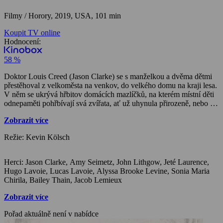
Filmy / Horory,
2019, USA, 101 min
Koupit TV online
Hodnocení:
58 %
Doktor Louis Creed (Jason Clarke) se s manželkou a dvěma dětmi
přestěhoval z velkoměsta na venkov, do velkého domu na kraji lesa.
V něm se ukrývá hřbitov domácích mazlíčků, na kterém místní děti
odnepaměti pohřbívají svá zvířata, ať už uhynula přirozeně, nebo se
stala obětí rušné silnice protínající městečko. Zatímco lékař Louis se
Zobrazit více
ke smrti staví pragmaticky jako k definitivnímu konci, jeho žena
Rachel (Amy Seimetz) má po hrůzostrašných zážitcích z dětství
Režie: Kevin Kölsch
s tématem smrti obrovské problémy a hlavně chce před „vědomím
konečnosti“ chránit své děti. Když soused, Jud Crandall (John
Lithgow), najde ležet u cesty mrtvého Churche, kocoura jejich dcery
Herci: Jason Clarke, Amy Seimetz, John Lithgow, Jeté Laurence,
Ellie, rodiče najednou nevědí, co dceři říct. Je to právě Jud, kdo
Hugo Lavoie, Lucas Lavoie, Alyssa Brooke Levine, Sonia Maria
Louisovi prozradí, že když kocoura co nejdřív pohřbí na zvířecím
Chirila, Bailey Thain, Jacob Lemieux
hřbitově, nebudou jí muset říkat vůbec nic. Kocour se vrátí. Ale
trochu jiný. Divočejší. Nebezpečnější.
Zobrazit více
Pořad aktuálně není v nabídce