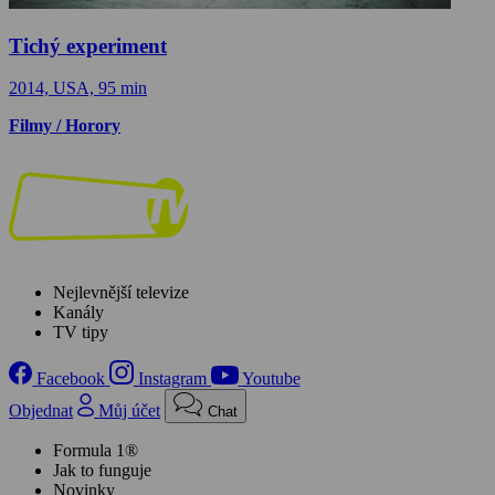
Tichý experiment
2014, USA, 95 min
Filmy / Horory
Nejlevnější televize
Kanály
TV tipy
Facebook
Instagram
Youtube
Objednat
Můj účet
Chat
Formula 1®
Jak to funguje
Novinky