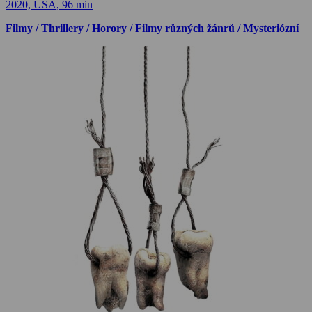
2020, USA, 96 min
Filmy / Thrillery / Horory / Filmy různých žánrů / Mysteriózní