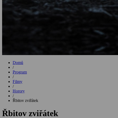
Domů
/
Program
/
Filmy
/
Horory
/
Řbitov zviřátek
Řbitov zviřátek