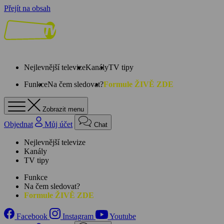
Přejít na obsah
Nejlevnější televize
Kanály
TV tipy
Funkce
Na čem sledovat?
Formule ŽIVĚ ZDE
Zobrazit menu
Objednat
Můj účet
Chat
Nejlevnější televize
Kanály
TV tipy
Funkce
Na čem sledovat?
Formule ŽIVĚ ZDE
Facebook
Instagram
Youtube