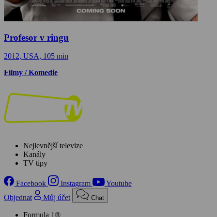
Profesor v ringu
2012, USA, 105 min
Filmy / Komedie
Nejlevnější televize
Kanály
TV tipy
Facebook
Instagram
Youtube
Objednat
Můj účet
Chat
Formula 1®