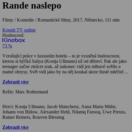
Rande naslepo
Filmy / Komedie / Romantické filmy,
2017, Německo, 111 min
Koupit TV online
Hodnocení:
73 %
Vzrušující práce v luxusním hotelu – to je vysněná budoucnost,
kterou si hýčká Saliya (Kostja Ullmann) už od dětství. Pak ale jako
teenager začne ztrácet zrak, až nakonec vidí jen mlhavé světlo a
matné obrysy. Svět vidí jako by na něj koukal skrze tlusté mléčné
sklo. Zdá se, že jeho životní sen je v naprostých troskách. Saliya i
Zobrazit více
přes svůj handicap postupně získává větší sebevědomí, vrací se do
normální školy a nakonec se dokonce odváží poslat přihlášku na
Režie: Marc Rothemund
stáž do pětihvězdičkového hotelu. Díky důkladné přípravě,
pozitivnímu přístupu a hlavně s podporou velkého blafování uspěje
a místo získá. Jen nikomu nepřizná, že vlastně tak trochu skoro
Herci: Kostja Ullmann, Jacob Matschenz, Anna Maria Mühe,
vůbec nevidí.
Johann von Bülow, Alexander Held, Nilamq Farooq, Uwe Preuss,
Odhalí jej až jeho nový přítel a kolega Max (Jacob Matschenz),
Rainer Reiners, Rouven Blessing
který mu pak pomáhá, aby se vypořádal i s těmi nejobtížnějšími
situacemi a úkoly, které provoz velkého a špičkového hotelu přináší.
Zobrazit více
Saliya se po nocích učí nazpaměť všechny trasy, počty schodů,