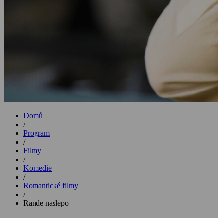
Domů
/
Program
/
Filmy
/
Komedie
/
Romantické filmy
/
Rande naslepo