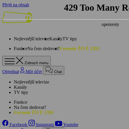
Přejít na obsah
Nejlevnější televize
Kanály
TV tipy
Funkce
Na čem sledovat?
Formule ŽIVĚ ZDE
Zobrazit menu
Objednat
Můj účet
Chat
Nejlevnější televize
Kanály
TV tipy
Funkce
Na čem sledovat?
Formule ŽIVĚ ZDE
Facebook
Instagram
Youtube