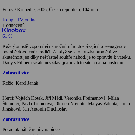
Filmy / Komedie,
2006, Česká republika, 104 min
Koupit TV online
Hodnocení:
61 %
Každý si jistě vzpomíná na noční můru dospívajícího teenagera v
podobě dovolené s rodiči. A když se tato hrozba promění ve
skutečnost jen díky nešťastné souhře náhod, je to opravdu k vzteku.
Dany s Filipem se ale nevzdávají ani v této situaci a na poslední
rodinné dovolené zažívají akce, u jakých by rodiče vůbec být
Zobrazit více
neměli… Česká letní teenagerovská komedie z roku 2006 navazuje
na úspěch podobně laděné zimní komedie Snowboarďáci, které se
Režie: Karel Janák
podobá nejen obsazením hlavních rolí, ale také jednoduchou
dějovou kostrou, na niž je navěšena řada epizod a více méně
pubertálních vtípků.
Herci: Vojtěch Kotek, Jiří Mádl, Veronika Freimanová, Milan
Šteindler, Pavla Tomicova, Oldřich Navrátil, Matyáš Valenta, Jiřina
Jirásková, Jan Antonín Duchoslav
Zobrazit více
Pořad aktuálně není v nabídce