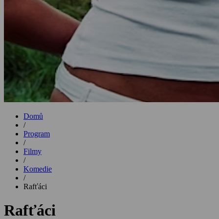
Domů
/
Program
/
Filmy
/
Komedie
/
Rafťáci
Rafťáci