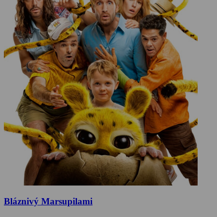
Bláznivý Marsupilami