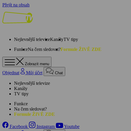
Přejít na obsah
Nejlevnější televize
Kanály
TV tipy
Funkce
Na čem sledovat?
Formule ŽIVĚ ZDE
Zobrazit menu
Objednat
Můj účet
Chat
Nejlevnější televize
Kanály
TV tipy
Funkce
Na čem sledovat?
Formule ŽIVĚ ZDE
Facebook
Instagram
Youtube