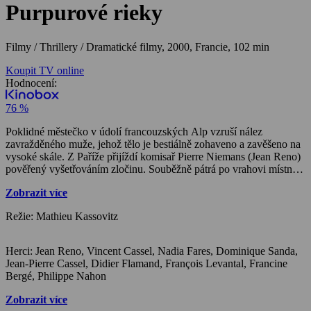
Purpurové rieky
Filmy / Thrillery / Dramatické filmy,
2000, Francie, 102 min
Koupit TV online
Hodnocení:
76 %
Poklidné městečko v údolí francouzských Alp vzruší nález
zavražděného muže, jehož tělo je bestiálně zohaveno a zavěšeno na
vysoké skále. Z Paříže přijíždí komisař Pierre Niemans (Jean Reno)
pověřený vyšetřováním zločinu. Souběžně pátrá po vrahovi místní
policista Max Kerkerian (Vincent Cassel). Když je objeveno v
Zobrazit více
ledovcové jeskyni tělo další umučené oběti, začíná být zřejmé, že
zločiny spojuje tajemná minulost. Třetí vražda na sebe nenechá
Režie: Mathieu Kassovitz
dlouho čekat. Kdosi s policií hraje nebezpečnou hru na kočku a na
myš. Jakou roli v ní hraje autonehoda, při které před deseti lety
zahynula před zraky své matky malá dívka? Nitky podezření se
Herci: Jean Reno, Vincent Cassel, Nadia Fares, Dominique Sanda,
postupem vyšetřování sbíhají k místní vlivné univerzitě, která po
Jean-Pierre Cassel, Didier Flamand, François Levantal, Francine
celé generace ovlivňuje život lidí v izolovaném alpském údolí.
Bergé, Philippe Nahon
Překvapivé odhalení identity vraždícího maniaka málem stojí oba
policisty život…
Zobrazit více