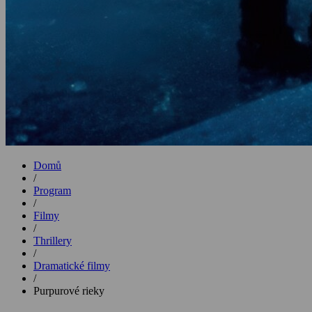
Domů
/
Program
/
Filmy
/
Thrillery
/
Dramatické filmy
/
Purpurové rieky