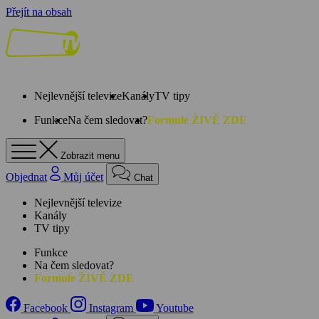
Přejít na obsah
Nejlevnější televize
Kanály
TV tipy
Funkce
Na čem sledovat?
Formule ŽIVĚ ZDE
Zobrazit menu
Objednat
Můj účet
Chat
Nejlevnější televize
Kanály
TV tipy
Funkce
Na čem sledovat?
Formule ŽIVĚ ZDE
Facebook
Instagram
Youtube