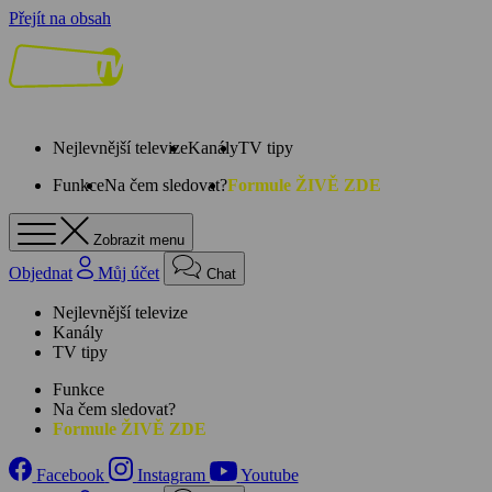
Přejít na obsah
Nejlevnější televize
Kanály
TV tipy
Funkce
Na čem sledovat?
Formule ŽIVĚ ZDE
Zobrazit menu
Objednat
Můj účet
Chat
Nejlevnější televize
Kanály
TV tipy
Funkce
Na čem sledovat?
Formule ŽIVĚ ZDE
Facebook
Instagram
Youtube