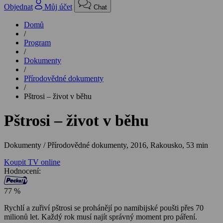
Objednat
Můj účet
Chat
Domů
/
Program
/
Dokumenty
/
Přírodovědné dokumenty
/
Pštrosi – život v běhu
Pštrosi – život v běhu
Dokumenty / Přírodovědné dokumenty,
2016, Rakousko, 53 min
Koupit TV online
Hodnocení:
77 %
Rychlí a zuřiví pštrosi se prohánějí po namibijské poušti přes 70
milionů let. Každý rok musí najít správný moment pro páření.