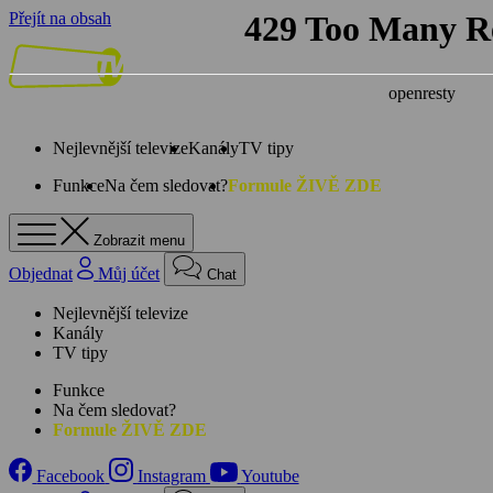
Přejít na obsah
Nejlevnější televize
Kanály
TV tipy
Funkce
Na čem sledovat?
Formule ŽIVĚ ZDE
Zobrazit menu
Objednat
Můj účet
Chat
Nejlevnější televize
Kanály
TV tipy
Funkce
Na čem sledovat?
Formule ŽIVĚ ZDE
Facebook
Instagram
Youtube