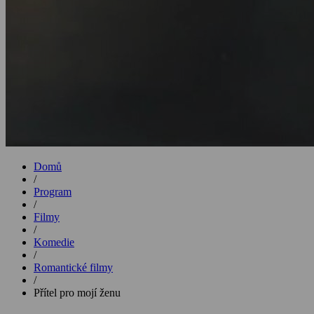
Domů
/
Program
/
Filmy
/
Komedie
/
Romantické filmy
/
Přítel pro mojí ženu