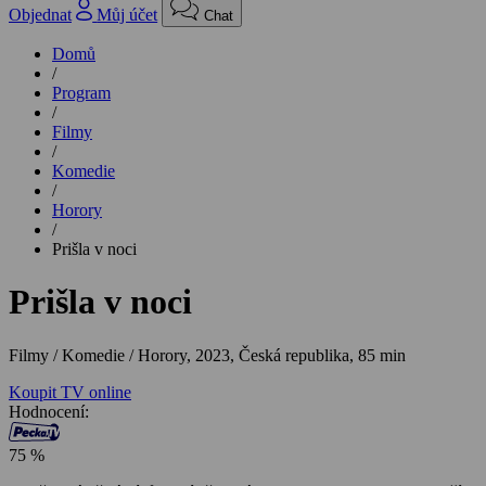
Objednat
Můj účet
Chat
Domů
/
Program
/
Filmy
/
Komedie
/
Horory
/
Prišla v noci
Prišla v noci
Filmy / Komedie / Horory,
2023, Česká republika, 85 min
Koupit TV online
Hodnocení:
75 %