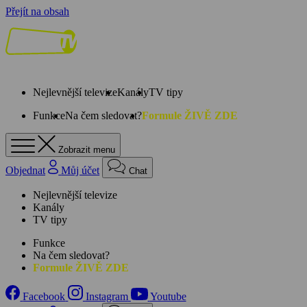
Přejít na obsah
Nejlevnější televize
Kanály
TV tipy
Funkce
Na čem sledovat?
Formule ŽIVĚ ZDE
Zobrazit menu
Objednat
Můj účet
Chat
Nejlevnější televize
Kanály
TV tipy
Funkce
Na čem sledovat?
Formule ŽIVĚ ZDE
Facebook
Instagram
Youtube