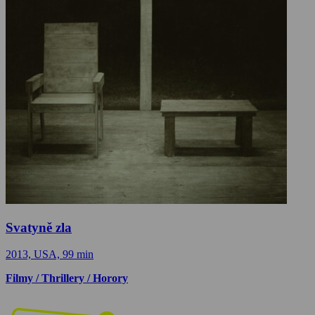
Svatyně zla
2013, USA, 99 min
Filmy / Thrillery / Horory