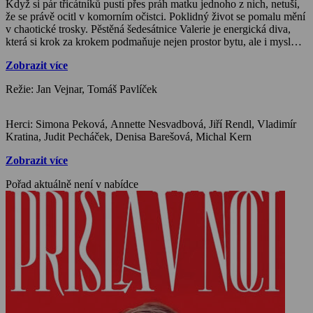
Když si pár třicátníků pustí přes práh matku jednoho z nich, netuší,
že se právě ocitl v komorním očistci. Poklidný život se pomalu mění
v chaotické trosky. Pěstěná šedesátnice Valerie je energická diva,
která si krok za krokem podmaňuje nejen prostor bytu, ale i mysl
jeho obyvatel. Plíživá domácí invaze nabírá na síle, jistoty se
Zobrazit více
otřásají, hranice soukromí bortí. Mají matky a tchýně vždycky
pravdu? Myslí to s námi dobře? A nejsou někdy právě proto těmi
Režie: Jan Vejnar, Tomáš Pavlíček
největšími monstry?
Herci: Simona Peková, Annette Nesvadbová, Jiří Rendl, Vladimír
Kratina, Judit Pecháček, Denisa Barešová, Michal Kern
Zobrazit více
Pořad aktuálně není v nabídce