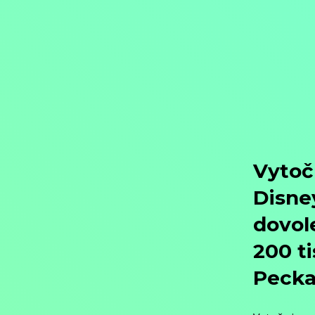
Objednat
Můj účet
Chat