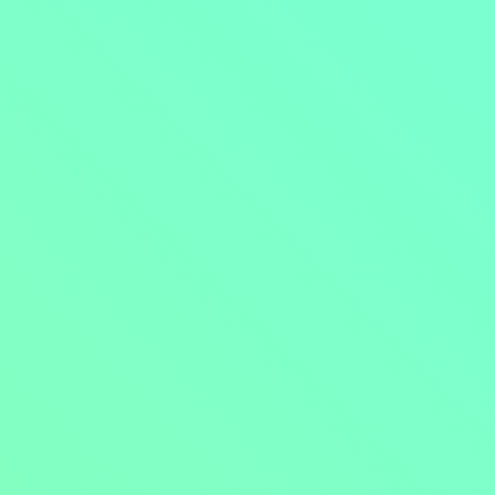
Přejít na obsah
Nejlevnější televize
Kanály
TV tipy
Funkce
Na čem sledovat?
Formule ŽIVĚ ZDE
Zobrazit menu
Objednat
Můj účet
Chat
Nejlevnější televize
Kanály
TV tipy
Funkce
Na čem sledovat?
Formule ŽIVĚ ZDE
Facebook
Instagram
Youtube