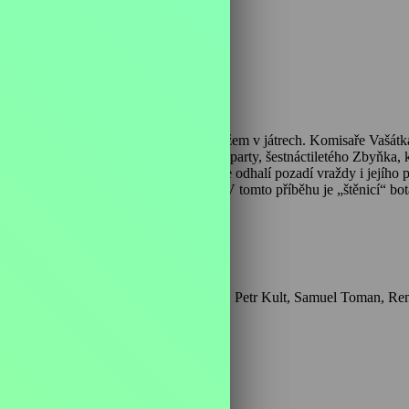
hodu party mladistvých z hospody s nožem v játrech. Komisaře Vašátka
tkův přítel, malíř Horác, zná dalšího z party, šestnáctiletého Zbyňka,
co skrývá. Vašátko s Horácem posléze odhalí pozadí vraždy i jejího pac
detail objasněn, nelze případ uzavřít. V tomto příběhu je „štěnicí“ bot
Herci: Viktor Preiss, David