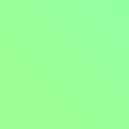
Mohlo by vás také bavit