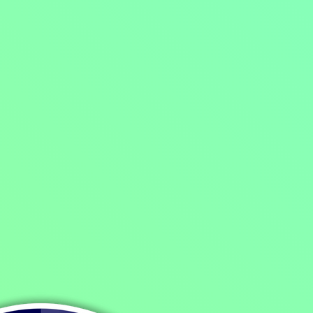
Domů
/
Program
/
Filmy
/
Krimi filmy
/
Případ se štěnicí
Případ se štěnicí