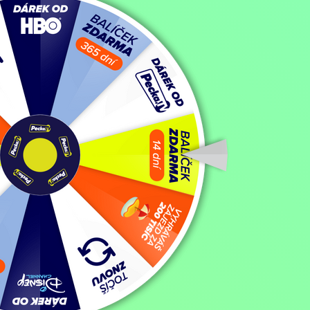
Filmy / Krimi filmy,
2023, Česká republika, 78 min
Koupit TV online
Hodnocení:
47 %
Drogový dealer Šárlí skončil při opilecké potyčce během nočního odc
babička Forejtová – dávná známá jeho zemřelé ženy. Ukáže se, že Vašá
autoritativním a akurátním otcem – podnikatelem Bouzkem, a zjevně ně
nazývá detail, který v nějakém kriminálním případu nesedí. Pokud není 
účastníků potyčky.
Zobrazit více
Režie: Lucie Bělohradská
Zobrazit více
Pořad aktuálně není v nabídce