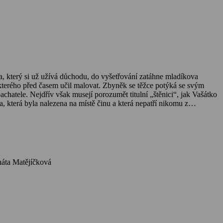
, který si už užívá důchodu, do vyšetřování zatáhne mladíkova
 kterého před časem učil malovat. Zbyněk se těžce potýká se svým
hatele. Nejdřív však musejí porozumět titulní „štěnici“, jak Vašátko
a, která byla nalezena na místě činu a která nepatří nikomu z
 Matásek, Viktor Dvořák, Petr Stach, Lucie Štěpánková, Daniel Žižka, Petr Urban, Petr Kult, Samuel Toman, Renáta Matějíčková