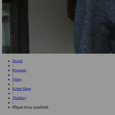
Domů
/
Program
/
Filmy
/
Krimi filmy
/
Thrillery
/
Případ dvou manželek