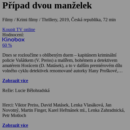
Případ dvou manželek
Filmy / Krimi filmy / Thrillery,
2019, Česká republika, 72 min
Koupit TV online
Hodnocení:
60 %
Dnes se rozloučíme s oblíbeným duem – kapitánem kriminální
policie Vašátkem (V. Preiss) a malířem, bohémem a detektivem
amatérem Horácem (D. Matásek), a to v dalším premiérovém dílu
volného cyklu detektivek renomované autorky Hany Proškové,
tentokrát podle knižního bestselleru Případ u jezera… Horác (D.
Zobrazit více
Matásek) byl hostem u svého dávného kamaráda Zdeňka (M.
Finger), který žil v osamělém domě na břehu jezera společně se
Režie: Lucie Bělohradská
svou současnou manželkou (L. Zahradnická), ale i bývalou ženou
(L. Vlasáková). Během návštěvy je Horác svědkem dvou
podivných úmrtí. Protože se ale do žádných případů už nechce
Herci: Viktor Preiss, David Matásek, Lenka Vlasáková, Jan
zaplétat, opouští krásné místo, aniž by si udělal na události jasný
Novotný, Martin Finger, Karel Heřmánek ml., Lenka Zahradnická,
názor. Po dvou letech ho ale vlivem okolností přepadnou pochyby,
Petr Motloch
zda jednal správně, a tak přichází za Vašátkem, aby spolu vnesli do
případu jasno. Oba dojdou k názoru, že ve Zdeňkově domácnosti
Zobrazit více
došlo k vraždě, a také odhalí pachatele. Zbývá ho už jen usvědčit…