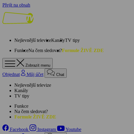
Přejít na obsah
Nejlevnější televize
Kanály
TV tipy
Funkce
Na čem sledovat?
Formule ŽIVĚ ZDE
Zobrazit menu
Objednat
Můj účet
Chat
Nejlevnější televize
Kanály
TV tipy
Funkce
Na čem sledovat?
Formule ŽIVĚ ZDE
Facebook
Instagram
Youtube