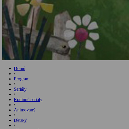
Domů
/
Program
/
Seriály
/
Rodinné seriály
/
Animovaný
/
Dětský
/