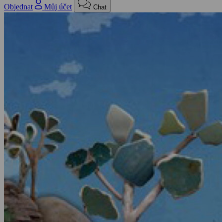
Objednat
Můj účet
Chat