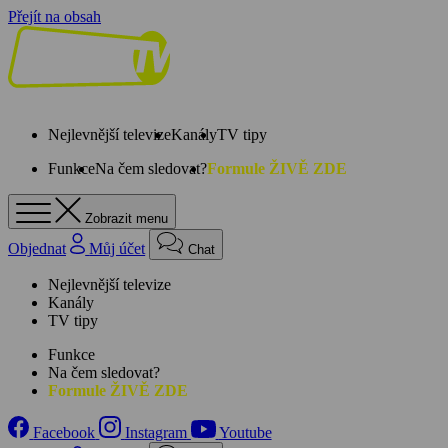
Přejít na obsah
Nejlevnější televize
Kanály
TV tipy
Funkce
Na čem sledovat?
Formule ŽIVĚ ZDE
Zobrazit menu
Objednat
Můj účet
Chat
Nejlevnější televize
Kanály
TV tipy
Funkce
Na čem sledovat?
Formule ŽIVĚ ZDE
Facebook
Instagram
Youtube