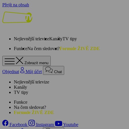
Přejít na obsah
Nejlevnější televize
Kanály
TV tipy
Funkce
Na čem sledovat?
Formule ŽIVĚ ZDE
Zobrazit menu
Objednat
Můj účet
Chat
Nejlevnější televize
Kanály
TV tipy
Funkce
Na čem sledovat?
Formule ŽIVĚ ZDE
Facebook
Instagram
Youtube