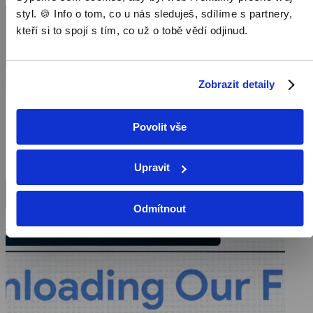
málokdo zná příběh dvou géniů této revoluce. Poznejte mistrovské
styl. 🍪 Info o tom, co u nás sleduješ, sdílíme s partnery,
osobnosti tvůrců vyhledávače Larryho Pagea a Sergeje Brina,
jejichž genialita přinesla velké bohatství a navždy změnila svět.
kteří si to spojí s tím, co už o tobě vědí odjinud.
Zobrazit detaily
Povolit vše
Upravit
Odmítnout