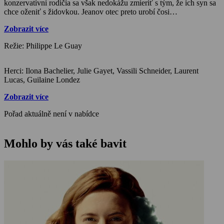
konzervatívni rodičia sa však nedokážu zmieriť s tým, že ich syn sa
chce oženiť s židovkou. Jeanov otec preto urobí čosi
nepredstaviteľné a udá nastávajúcu nevestu Gestapu.
Zobrazit více
Režie: Philippe Le Guay
Herci: Ilona Bachelier, Julie Gayet, Vassili Schneider, Laurent
Lucas, Guilaine Londez
Zobrazit více
Pořad aktuálně není v nabídce
Mohlo by vás také bavit