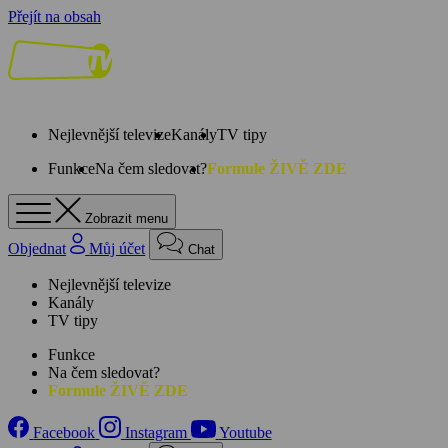
Přejít na obsah
Nejlevnější televize
Kanály
TV tipy
Funkce
Na čem sledovat?
Formule ŽIVĚ ZDE
Zobrazit menu
Objednat
Můj účet
Chat
Nejlevnější televize
Kanály
TV tipy
Funkce
Na čem sledovat?
Formule ŽIVĚ ZDE
Facebook
Instagram
Youtube