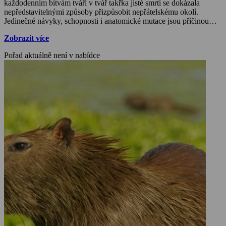
každodenním bitvám tváří v tvář takřka jisté smrti se dokázala
nepředstavitelnými způsoby přizpůsobit nepřátelskému okolí.
Jedinečné návyky, schopnosti i anatomické mutace jsou příčinou
toho, že se rozšířila do všech koutů světa. Seriál představuje jejich
Zobrazit více
bohatou a různorodou říši. Nevynechává sofistikované způsoby
zvířecí komunikace, pozoruhodnou sexuální selekci, bizarní
Pořad aktuálně není v nabídce
způsoby páření ani dobrodružné příběhy o velkolepé migraci.
Sledujte fascinující záběry plné akce a odhalte neuvěřitelné způsoby,
jakými si zvířata obstarávají potravu, rozmnožují se, unikají zkáze,
nebo se dokonce mstí.