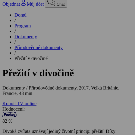
Objednat
Můj účet
Chat
Domů
/
Program
/
Dokumenty
/
Přírodovědné dokumenty
/
Přežití v divočině
Přežití v divočině
Dokumenty / Přírodovědné dokumenty,
2017, Velká Británie,
Francie, 48 min
Koupit TV online
Hodnocení:
82 %
Divoká zvířata uznávají jediný životní princip: přežití. Díky