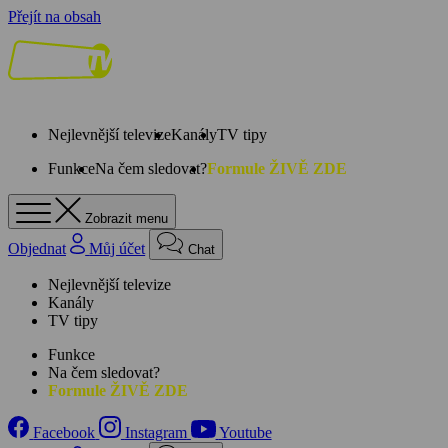
Přejít na obsah
Nejlevnější televize
Kanály
TV tipy
Funkce
Na čem sledovat?
Formule ŽIVĚ ZDE
Zobrazit menu
Objednat
Můj účet
Chat
Nejlevnější televize
Kanály
TV tipy
Funkce
Na čem sledovat?
Formule ŽIVĚ ZDE
Facebook
Instagram
Youtube