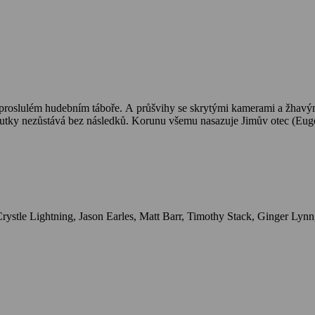
alně proslulém hudebním táboře. A průšvihy se skrytými kamerami a žhav
choutky nezůstává bez následků. Korunu všemu nasazuje Jimův otec (Eug