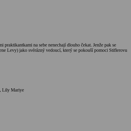
ými praktikantkami na sebe nenechají dlouho čekat. Jenže pak se
ene Levy) jako svérázný vedoucí, který se pokouší pomoci Stiflerovu
Herci: Arielle Kebbel, Tad Hilgenbrink, Eugene Levy, Chris Owen, Crystle Lightning, Jason Earles, Matt Barr, Timothy Stack, Ginger Lynn, Lily Mariye