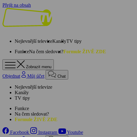
Přejít na obsah
Nejlevnější televize
Kanály
TV tipy
Funkce
Na čem sledovat?
Formule ŽIVĚ ZDE
Zobrazit menu
Objednat
Můj účet
Chat
Nejlevnější televize
Kanály
TV tipy
Funkce
Na čem sledovat?
Formule ŽIVĚ ZDE
Facebook
Instagram
Youtube