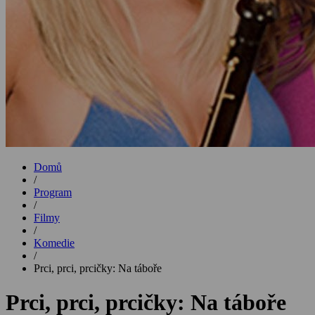
Domů
/
Program
/
Filmy
/
Komedie
/
Prci, prci, prcičky: Na táboře
Prci, prci, prcičky: Na táboře