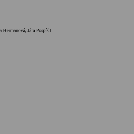
Herci: K. V. Marek, Truda Grosslichtová, Antonín Vaverka, Helena Monczáková, Zdeňka Baldová, Marie Grossová, Přemysl Pražský, Jindra Hermanová, Jára Pospíšil