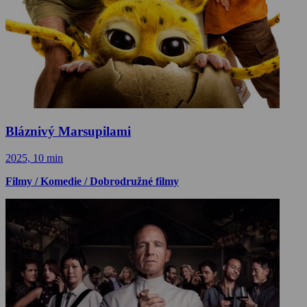
Bláznivý Marsupilami
2025, 10 min
Filmy / Komedie / Dobrodružné filmy