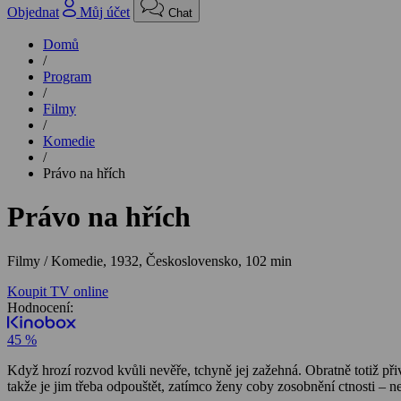
Objednat
Můj účet
Chat
Domů
/
Program
/
Filmy
/
Komedie
/
Právo na hřích
Právo na hřích
Filmy / Komedie,
1932, Československo, 102 min
Koupit TV online
Hodnocení:
45 %
Když hrozí rozvod kvůli nevěře, tchyně jej zažehná. Obratně totiž př
takže je jim třeba odpouštět, zatímco ženy coby zosobnění ctnosti – 