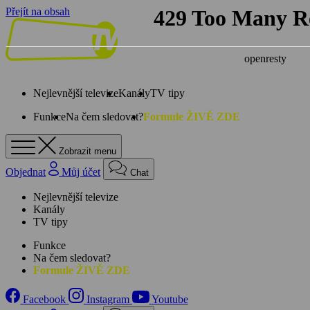
Přejít na obsah
Nejlevnější televize
Kanály
TV tipy
Funkce
Na čem sledovat?
Formule ŽIVĚ ZDE
Zobrazit menu
Objednat
Můj účet
Chat
Nejlevnější televize
Kanály
TV tipy
Funkce
Na čem sledovat?
Formule ŽIVĚ ZDE
Facebook
Instagram
Youtube