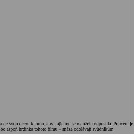
ivede svou dceru k tomu, aby kajícímu se manželu odpustila. Poučení j
nebo aspoň hrdinka tohoto filmu – snáze odolávají svůdníkům.