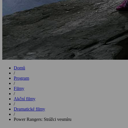
Domů
/
Program
/
Filmy
/
Akční filmy
/
Dramatické filmy
/
Power Rangers: Strážci vesmíru