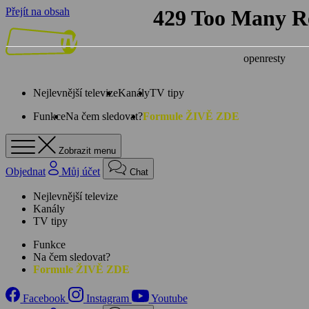
Přejít na obsah
Nejlevnější televize
Kanály
TV tipy
Funkce
Na čem sledovat?
Formule ŽIVĚ ZDE
Zobrazit menu
Objednat
Můj účet
Chat
Nejlevnější televize
Kanály
TV tipy
Funkce
Na čem sledovat?
Formule ŽIVĚ ZDE
Facebook
Instagram
Youtube