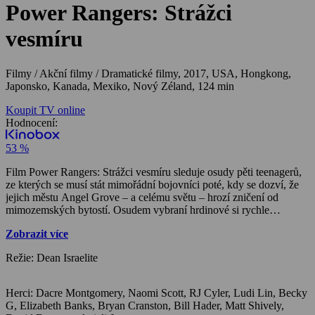
Power Rangers: Strážci
vesmíru
Filmy / Akční filmy / Dramatické filmy,
2017, USA, Hongkong,
Japonsko, Kanada, Mexiko, Nový Zéland, 124 min
Koupit TV online
Hodnocení:
53 %
Film Power Rangers: Strážci vesmíru sleduje osudy pěti teenagerů,
ze kterých se musí stát mimořádní bojovníci poté, kdy se dozví, že
jejich městu Angel Grove – a celému světu – hrozí zničení od
mimozemských bytostí. Osudem vybraní hrdinové si rychle…
Zobrazit více
Režie: Dean Israelite
Herci: Dacre Montgomery, Naomi Scott, RJ Cyler, Ludi Lin, Becky
G, Elizabeth Banks, Bryan Cranston, Bill Hader, Matt Shively,