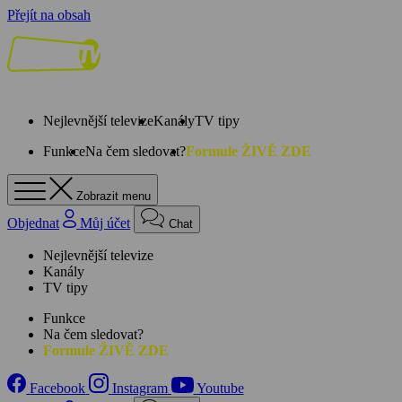
Přejít na obsah
Nejlevnější televize
Kanály
TV tipy
Funkce
Na čem sledovat?
Formule ŽIVĚ ZDE
Zobrazit menu
Objednat
Můj účet
Chat
Nejlevnější televize
Kanály
TV tipy
Funkce
Na čem sledovat?
Formule ŽIVĚ ZDE
Facebook
Instagram
Youtube