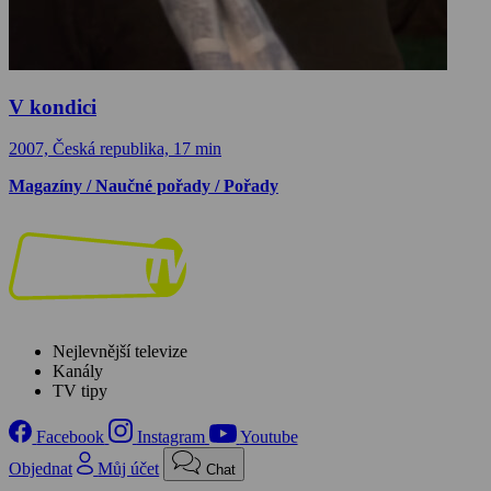
V kondici
2007, Česká republika, 17 min
Magazíny / Naučné pořady / Pořady
Nejlevnější televize
Kanály
TV tipy
Facebook
Instagram
Youtube
Objednat
Můj účet
Chat