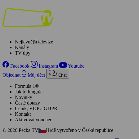
Nejlevnější televize
Kanály
TV tipy
Facebook
Instagram
Youtube
Objednat
Můj účet
Chat
Formula 1®
Jak to funguje
Novinky
Časté dotazy
Ceník, VOP a GDPR
Kontakt
Aktivovat voucher
© 2026 Pecka.TV
Hrdě vytvořeno v České republice