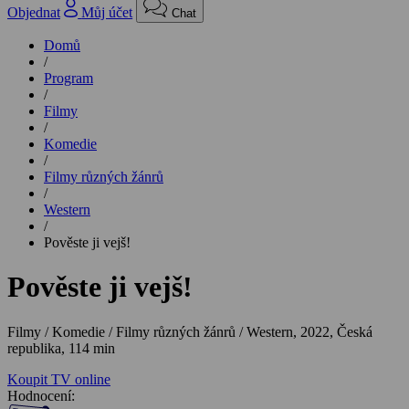
Objednat
Můj účet
Chat
Domů
/
Program
/
Filmy
/
Komedie
/
Filmy různých žánrů
/
Western
/
Pověste ji vejš!
Pověste ji vejš!
Filmy / Komedie / Filmy různých žánrů / Western,
2022, Česká
republika, 114 min
Koupit TV online
Hodnocení: