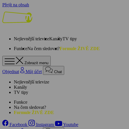
Přejít na obsah
Nejlevnější televize
Kanály
TV tipy
Funkce
Na čem sledovat?
Formule ŽIVĚ ZDE
Zobrazit menu
Objednat
Můj účet
Chat
Nejlevnější televize
Kanály
TV tipy
Funkce
Na čem sledovat?
Formule ŽIVĚ ZDE
Facebook
Instagram
Youtube