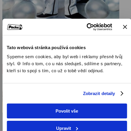
Jump street 21
2012, USA, 109 min
Tato webová stránka používá cookies
Sypeme sem cookies, aby byl web i reklamy přesně tvůj
Filmy / Komedie / Akční filmy
styl. 🍪 Info o tom, co u nás sleduješ, sdílíme s partnery,
kteří si to spojí s tím, co už o tobě vědí odjinud.
Zobrazit detaily
Povolit vše
Upravit