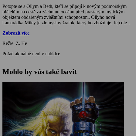
Potopte se s Ollym a Beth, kteří se připojí k novým podmořským
přátelům na cestě za záchranu oceánu před prastarým mýtickým
objektem obdařeným zvláštními schopnostmi. Ollyho nová
kamarádka Miley je zlomyslný žralok, který ho zbožňuje. Její otec je
však shodou okolností nejobávanější predátor v moři. Když v
Zobrazit více
opuštěném vraku najde truhlu s pokladem, který má magické
schopnostmi, její otec, který to přehání s ohranou, ji nechtěně
Režie: Z. He
promění v dítě. Miley je nadšená a nikdy se necítila tak blízko
svému otci.
Pořad aktuálně není v nabídce
Mohlo by vás také bavit