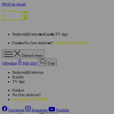
Přejít na obsah
Nejlevnější televize
Kanály
TV tipy
Funkce
Na čem sledovat?
Formule ŽIVĚ ZDE
Zobrazit menu
Objednat
Můj účet
Chat
Nejlevnější televize
Kanály
TV tipy
Funkce
Na čem sledovat?
Formule ŽIVĚ ZDE
Facebook
Instagram
Youtube