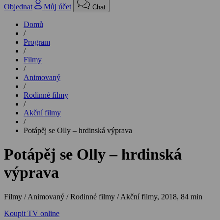
Objednat
Můj účet
Chat
Domů
/
Program
/
Filmy
/
Animovaný
/
Rodinné filmy
/
Akční filmy
/
Potápěj se Olly – hrdinská výprava
Potápěj se Olly – hrdinská
výprava
Filmy / Animovaný / Rodinné filmy / Akční filmy,
2018, 84 min
Koupit TV online