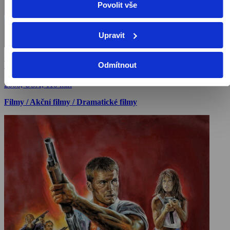
Povolit vše
Upravit
Vikingové II
Odmítnout
2008, USA, 110 min
Filmy / Akční filmy / Dramatické filmy