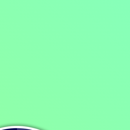
Domů
/
Program
/
Filmy
/
Akční filmy
/
Dramatické filmy
/
Poslední zúčtování