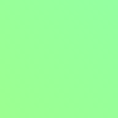
Mohlo by vás také bavit