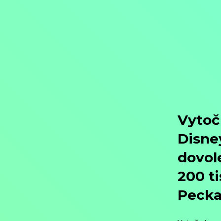
Objednat
Můj účet
Chat