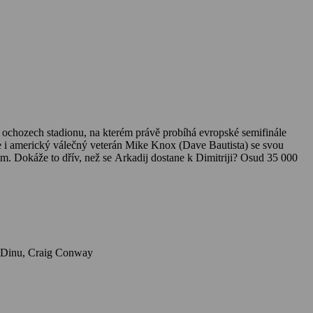
v ochozech stadionu, na kterém právě probíhá evropské semifinále
i americký válečný veterán Mike Knox (Dave Bautista) se svou
m. Dokáže to dřív, než se Arkadij dostane k Dimitriji? Osud 35 000
Herci: Dave Bautista, Pierce Brosnan, Ray Stevenson, Martyn Ford, Ralph Brown, Aaron McCusker, Lucy Gaskell, Lara Peake, Alexandra Dinu, Craig Conway