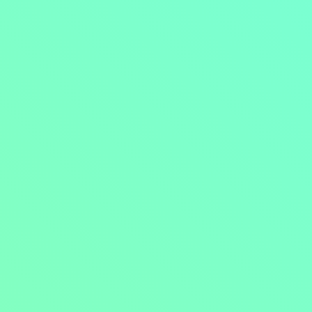
Přejít na obsah
Nejlevnější televize
Kanály
TV tipy
Funkce
Na čem sledovat?
Formule ŽIVĚ ZDE
Zobrazit menu
Objednat
Můj účet
Chat
Nejlevnější televize
Kanály
TV tipy
Funkce
Na čem sledovat?
Formule ŽIVĚ ZDE
Facebook
Instagram
Youtube