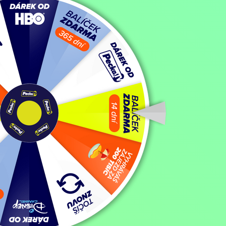
Poslední zúčtování
Filmy / Akční filmy / Dramatické filmy,
2018, Velká Británie, 104 mi
Koupit TV online
Hodnocení:
58 %
Když se Arkadij (Ray Stevenson), bývalý vůdce revoluce v ruské Sukov
mezi týmy West Ham United a Dynamo FCC, společně se svými kumpán
neteří Danni (Lara Peake). Když se oba do spiknutí nešťastnou náhod
diváků na stadionu – a mnohem většího množství lidí v Rusku – závis
Zobrazit více
Režie: Scott Mann
Zobrazit více
Pořad aktuálně není v nabídce