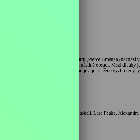
n
ii, dozví, že se jeho zrádný bratr Dimitrij (Pierce Brosnan) nachází 
y londýnský stadion Boleyn Ground násilně obsadí. Mezi diváky je 
ou zapletou, Mike musí zneškodnit Arkadije a jeho těžce vyzbrojený tý
í jen na něm.