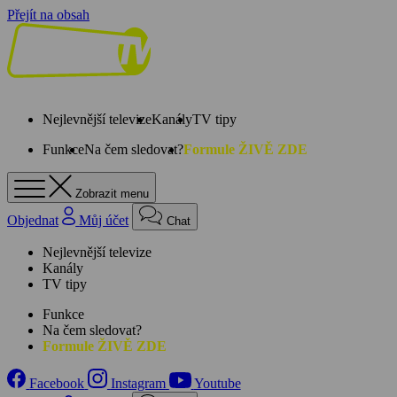
Přejít na obsah
Nejlevnější televize
Kanály
TV tipy
Funkce
Na čem sledovat?
Formule ŽIVĚ ZDE
Zobrazit menu
Objednat
Můj účet
Chat
Nejlevnější televize
Kanály
TV tipy
Funkce
Na čem sledovat?
Formule ŽIVĚ ZDE
Facebook
Instagram
Youtube