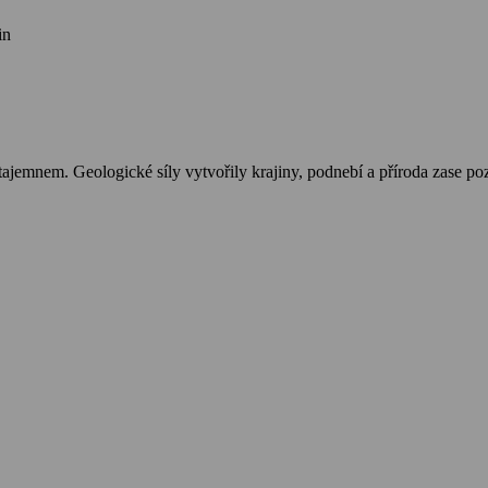
in
emnem. Geologické síly vytvořily krajiny, podnebí a příroda zase pozor