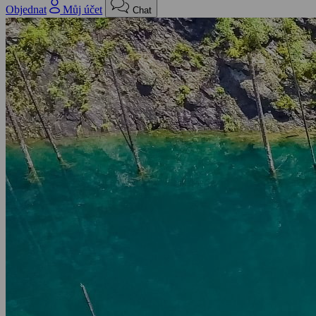
Objednat
Můj účet
Chat