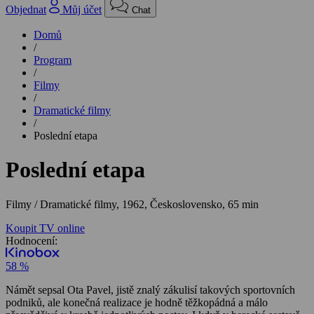
Objednat
Můj účet
Chat
Domů
/
Program
/
Filmy
/
Dramatické filmy
/
Poslední etapa
Poslední etapa
Filmy / Dramatické filmy,
1962, Československo, 65 min
Koupit TV online
Hodnocení:
58 %
Námět sepsal Ota Pavel, jistě znalý zákulisí takových sportovních
podniků, ale konečná realizace je hodně těžkopádná a málo