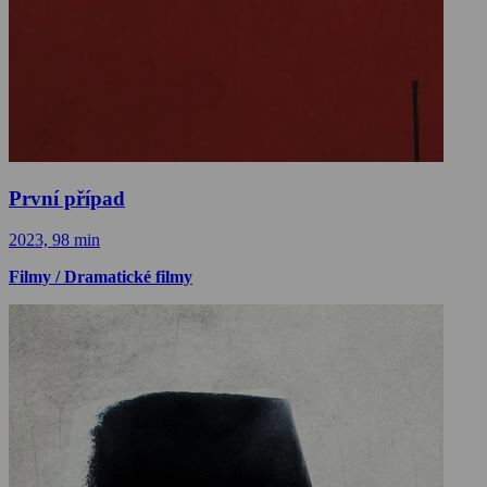
První případ
2023, 98 min
Filmy / Dramatické filmy