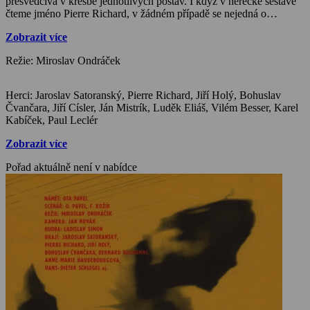
přesvědčivá v kresbě jednotlivých postav. I když v herecké sestavě
čteme jméno Pierre Richard, v žádném případě se nejedná o
slavného francouzského komika, nastala jen náhodná shoda jmen.
Zobrazit více
Režie: Miroslav Ondráček
Herci: Jaroslav Satoranský, Pierre Richard, Jiří Holý, Bohuslav
Čvančara, Jiří Císler, Ján Mistrík, Luděk Eliáš, Vilém Besser, Karel
Kabíček, Paul Leclér
Zobrazit více
Pořad aktuálně není v nabídce