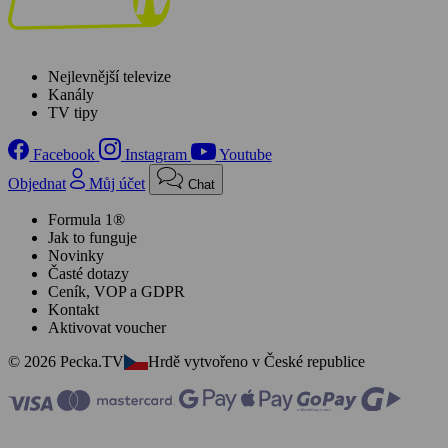
Nejlevnější televize
Kanály
TV tipy
Facebook
Instagram
Youtube
Objednat
Můj účet
Chat
Formula 1®
Jak to funguje
Novinky
Časté dotazy
Ceník, VOP a GDPR
Kontakt
Aktivovat voucher
© 2026 Pecka.TV
Hrdě vytvořeno v České republice