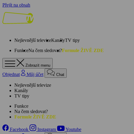
Přejít na obsah
Nejlevnější televize
Kanály
TV tipy
Funkce
Na čem sledovat?
Formule ŽIVĚ ZDE
Zobrazit menu
Objednat
Můj účet
Chat
Nejlevnější televize
Kanály
TV tipy
Funkce
Na čem sledovat?
Formule ŽIVĚ ZDE
Facebook
Instagram
Youtube