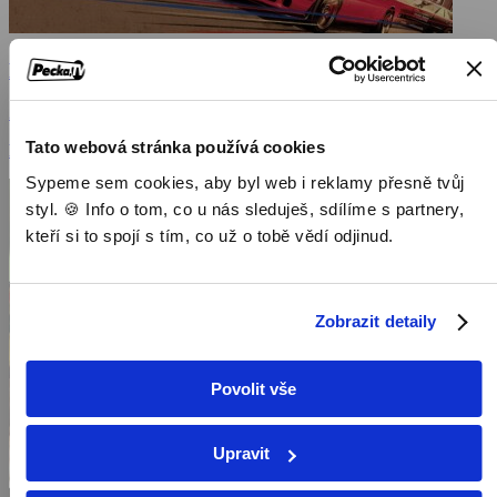
Baby Driver
2017, Velká Británie, USA, 112 min
Tato webová stránka používá cookies
Filmy / Akční filmy / Dramatické filmy
Sypeme sem cookies, aby byl web i reklamy přesně tvůj
styl. 🍪 Info o tom, co u nás sleduješ, sdílíme s partnery,
kteří si to spojí s tím, co už o tobě vědí odjinud.
Zobrazit detaily
Povolit vše
Upravit