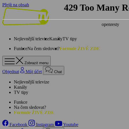
Přejít na obsah
Nejlevnější televize
Kanály
TV tipy
Funkce
Na čem sledovat?
Formule ŽIVĚ ZDE
Zobrazit menu
Objednat
Můj účet
Chat
Nejlevnější televize
Kanály
TV tipy
Funkce
Na čem sledovat?
Formule ŽIVĚ ZDE
Facebook
Instagram
Youtube