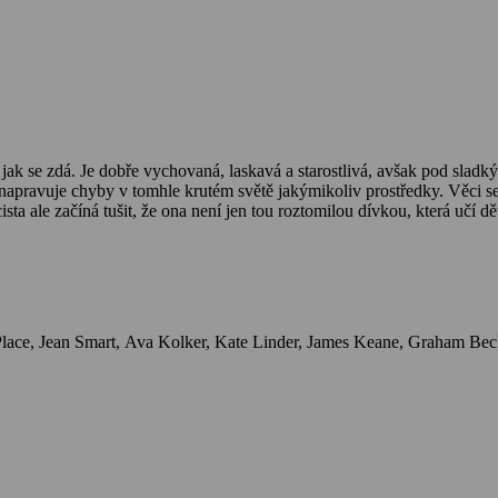
napravuje chyby v tomhle krutém světě jakýmikoliv prostředky. Věci s
olicista ale začíná tušit, že ona není jen tou roztomilou dívkou, která 