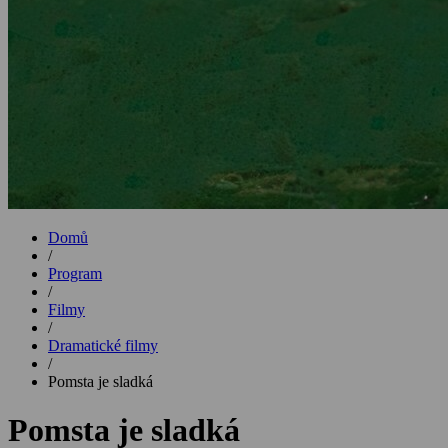
Domů
/
Program
/
Filmy
/
Dramatické filmy
/
Pomsta je sladká
Pomsta je sladká