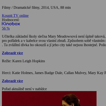
Filmy / Dramatické filmy,
2014, USA, 88 min
Koupit TV online
Hodnocení:
56 %
Učitelka základní školy slečna Mary Meadowsová není úplně taková, jak se zdá. Je dobře vychovaná, laskavá a starostlivá, avšak pod sladkým zevnějškem skrývá duši bdělého ochránce. Má svůj vlastní smysl
pro pořádek a v kabelce svou vlastní zbraň. Způsobem sobě vlastním 
. Ta zvláštní dívka ho okouzlí a jí jeho city také nejsou lhostejné. P
Zobrazit více
Režie: Karen Leigh Hopkins
Zobrazit více
Pořad aktuálně není v nabídce