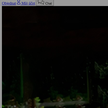
Objednat
Můj účet
Chat