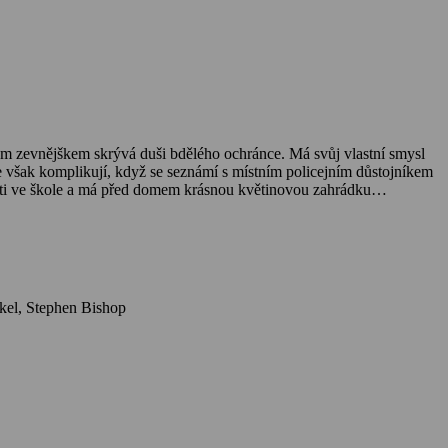
e však komplikují, když se seznámí s místním policejním důstojníkem
učí děti ve škole a má před domem krásnou květinovou zahrádku…
Herci: Katie Holmes, James Badge Dale, Callan Mulvey, Mary Kay Place, Jean Smart, Ava Kolker, Kate Linder, James Keane, Graham Beckel, Stephen Bishop