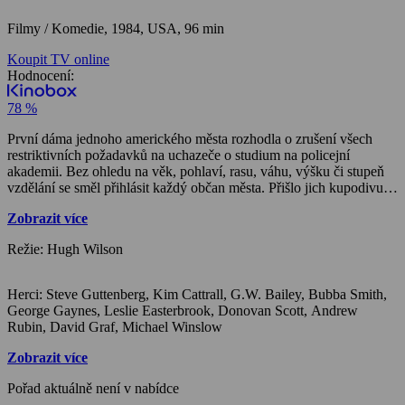
Filmy / Komedie,
1984, USA, 96 min
Koupit TV online
Hodnocení:
78 %
První dáma jednoho amerického města rozhodla o zrušení všech
restriktivních požadavků na uchazeče o studium na policejní
akademii. Bez ohledu na věk, pohlaví, rasu, váhu, výšku či stupeň
vzdělání se směl přihlásit každý občan města. Přišlo jich kupodivu
hodně – i když o jejich motivech by se dalo pochybovat. Jejich
Zobrazit více
fyzická připravenost byla prověřena prvními tréninky. Velitel
Lassard proto dává pokyn svým instruktorům: dát nováčkům do těla
Režie: Hugh Wilson
tak, aby školu sami opustili. Jenže to je něco pro Mahoneyho, který
naopak potřebuje být ze svých jistých osobních důvodů z akademie
vyhozen…
Herci: Steve Guttenberg, Kim Cattrall, G.W. Bailey, Bubba Smith,
George Gaynes, Leslie Easterbrook, Donovan Scott, Andrew
Rubin, David Graf, Michael Winslow
Zobrazit více
Pořad aktuálně není v nabídce