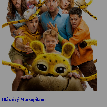
Bláznivý Marsupilami