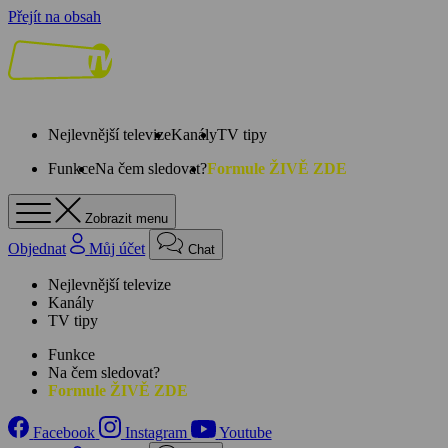
Přejít na obsah
Nejlevnější televize
Kanály
TV tipy
Funkce
Na čem sledovat?
Formule ŽIVĚ ZDE
Zobrazit menu
Objednat
Můj účet
Chat
Nejlevnější televize
Kanály
TV tipy
Funkce
Na čem sledovat?
Formule ŽIVĚ ZDE
Facebook
Instagram
Youtube