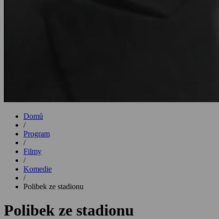
Domů
/
Program
/
Filmy
/
Komedie
/
Polibek ze stadionu
Polibek ze stadionu