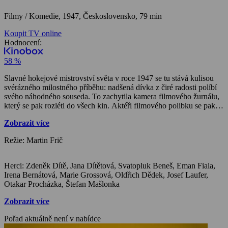
Filmy / Komedie,
1947, Československo, 79 min
Koupit TV online
Hodnocení:
58 %
Slavné hokejové mistrovství světa v roce 1947 se tu stává kulisou
svérázného milostného příběhu: nadšená dívka z čiré radosti políbí
svého náhodného souseda. To zachytila kamera filmového žurnálu,
který se pak rozlétl do všech kin. Aktéři filmového polibku se pak
hledají v kinech i mimo ně, protože na ně dolehl nevídaný zájem
Zobrazit více
jejich okolí.
Režie: Martin Frič
Herci: Zdeněk Dítě, Jana Dítětová, Svatopluk Beneš, Eman Fiala,
Irena Bernátová, Marie Grossová, Oldřich Dědek, Josef Laufer,
Otakar Procházka, Štefan Mašlonka
Zobrazit více
Pořad aktuálně není v nabídce