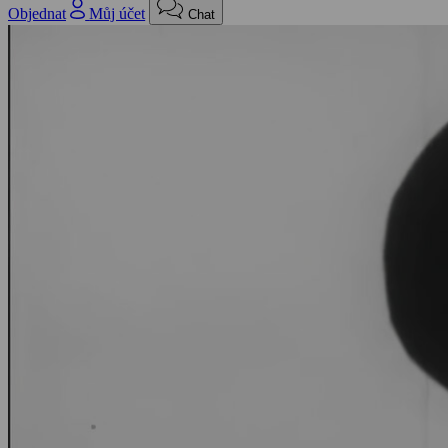
Objednat
Můj účet
Chat