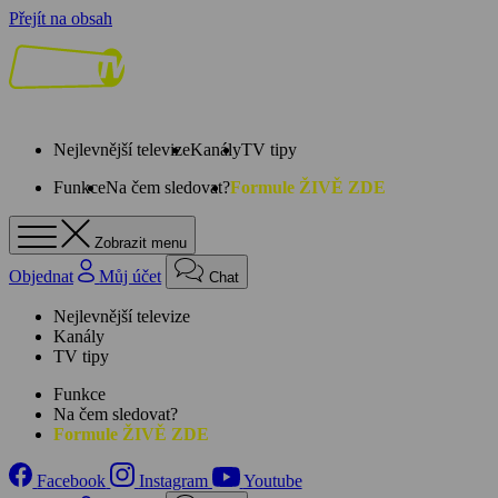
Přejít na obsah
Nejlevnější televize
Kanály
TV tipy
Funkce
Na čem sledovat?
Formule ŽIVĚ ZDE
Zobrazit menu
Objednat
Můj účet
Chat
Nejlevnější televize
Kanály
TV tipy
Funkce
Na čem sledovat?
Formule ŽIVĚ ZDE
Facebook
Instagram
Youtube