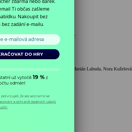
etkovi, ktorý nakoniec vyžení princeznú.