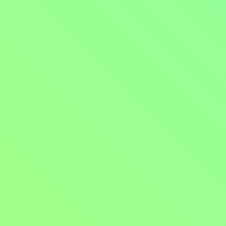
Menu
2022, USA, 108 min
Filmy / Komedie / Krimi filmy / Thrillery