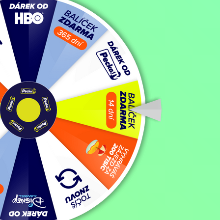
Kde a kdy sledovat
Polepetko
Čtvrtek 6.8.2026
12:30 hod
Sledovat
Mohlo by vás také bavit