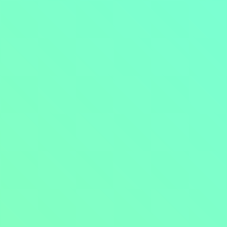
Přejít na obsah
Nejlevnější televize
Kanály
TV tipy
Funkce
Na čem sledovat?
Formule ŽIVĚ ZDE
Zobrazit menu
Objednat
Můj účet
Chat
Nejlevnější televize
Kanály
TV tipy
Funkce
Na čem sledovat?
Formule ŽIVĚ ZDE
Facebook
Instagram
Youtube