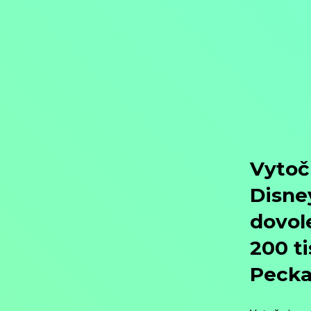
Objednat
Můj účet
Chat
Domů
/
Program
/
Filmy
/
Rodinné filmy
/
Komedie
/
Filmy různých žánrů
/
Fantasy filmy
/
Hudební
/
Polepetko
Polepetko
Filmy / Rodinné filmy / Komedie / Filmy různých žánrů / Fantasy fi