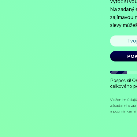
Sledovat
Koupit TV online
Hodnocení:
68 %
Pôvodná televízna komédia s pesničkami pre deti o popletenom Polep
Zobrazit více
Režie: Peter J. Oravec
Zobrazit více