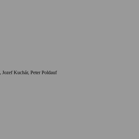
Herci: Miroslav Noga, Jana Nagyová Pulm, Zdena Gruberová, Leopold Haverl, Ivan Krajíček, Karol Čálik, Marián Labuda, Nora Kuželová, Jozef Kuchár, Peter Poldauf