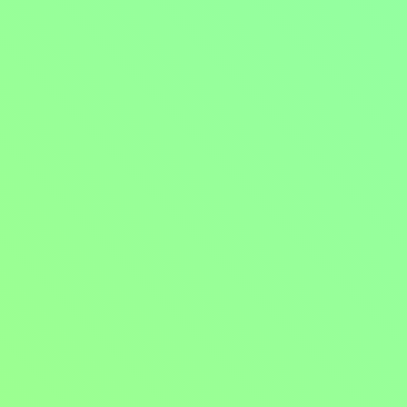
Bláznivý Marsupilami
2025, 10 min
Filmy / Komedie / Dobrodružné filmy