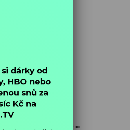
lmy / Hudební,
1986, Československo, 60 min