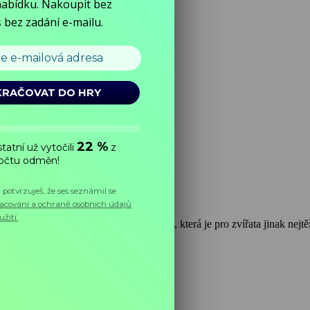
gie přežití a dokonce prosperity v zimě, která je pro zvířata jinak nejt