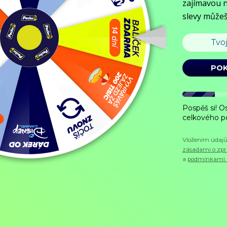
Objednat
Můj účet
Chat
Domů
/
Program
/
Dokumenty
/
Polární zvířata
Polární zvířata
Dokumenty,
2019, 60 min
Koupit TV online
Budeme sledovat řadu zajímavých zvířat, abychom odhalili jejich strate
Zobrazit více
Pořad aktuálně není v nabídce