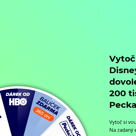
Přejít na obsah
Nejlevnější televize
Kanály
TV tipy
Funkce
Na čem sledovat?
Formule ŽIVĚ ZDE
Zobrazit menu
Objednat
Můj účet
Chat
Nejlevnější televize
Kanály
TV tipy
Funkce
Na čem sledovat?
Formule ŽIVĚ ZDE
Facebook
Instagram
Youtube