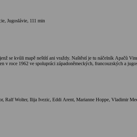
e, Jugoslávie, 111 min
enž se kvůli mapě neštítí ani vraždy. Naštěstí je tu náčelník Apačů Vin
n v roce 1962 ve spolupráci západoněmeckých, francouzských a jugos