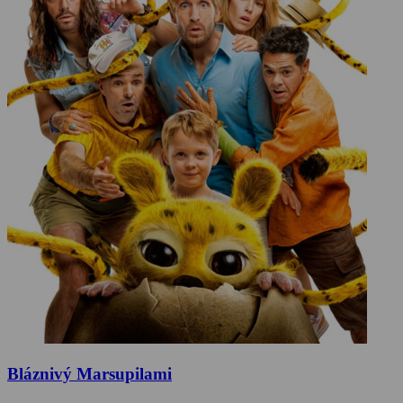
Bláznivý Marsupilami