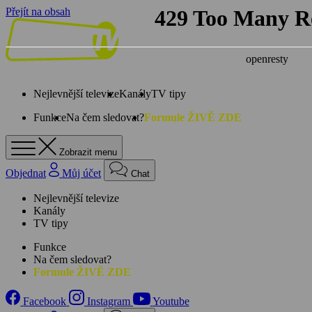
Přejít na obsah
Nejlevnější televize
Kanály
TV tipy
Funkce
Na čem sledovat?
Formule ŽIVĚ ZDE
Zobrazit menu
Objednat
Můj účet
Chat
Nejlevnější televize
Kanály
TV tipy
Funkce
Na čem sledovat?
Formule ŽIVĚ ZDE
Facebook
Instagram
Youtube