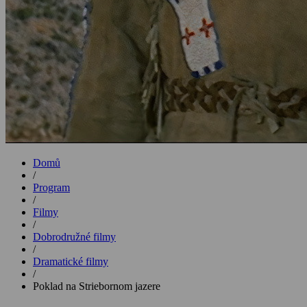
Domů
/
Program
/
Filmy
/
Dobrodružné filmy
/
Dramatické filmy
/
Poklad na Striebornom jazere