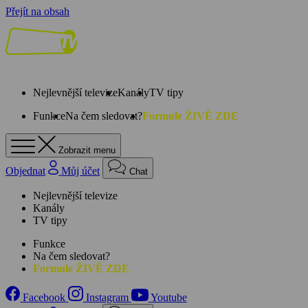
Přejít na obsah
Nejlevnější televize
Kanály
TV tipy
Funkce
Na čem sledovat?
Formule ŽIVĚ ZDE
Zobrazit menu
Objednat
Můj účet
Chat
Nejlevnější televize
Kanály
TV tipy
Funkce
Na čem sledovat?
Formule ŽIVĚ ZDE
Facebook
Instagram
Youtube