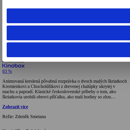
Dětský
/
Pohádky z mechu a kapradí
Pohádky z mechu a kapradí
Seriály / Rodinné seriály / Animovaný / Pohádka / Dětský,
1968,
Československo, 12 min
Koupit TV online
Hodnocení:
83 %
Animovaná kreslená pôvabná rozprávka o dvoch malých škriatkoch
Kremienkovi a Chocholúšikovi z drevenej chalúpky ukrytej v
machu a papradí. Klasické československé príbehy o tom, ako
škriatkovia urobili obrovi píšťalku, ako mali hodiny so zlou
kukučkou, varili šípkový čaj či učesali vílu.
Zobrazit více
Režie: Zdeněk Smetana