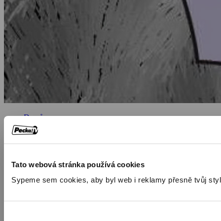
Domů
/
Program
/
Seriály
/
Tato webová stránka používá cookies
Rodinné seriály
/
Sypeme sem cookies, aby byl web i reklamy přesně tvůj styl. 🍪
Animovaný
/
Pohádka
/