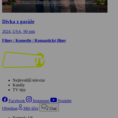
Dívka z garáže
2024, USA, 90 min
Filmy / Komedie / Romantické filmy
Nejlevnější televize
Kanály
TV tipy
Facebook
Instagram
Youtube
Objednat
Můj účet
Chat
Formula 1®