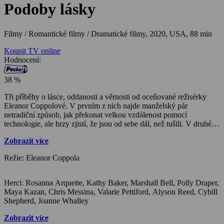
Podoby lásky
Filmy / Romantické filmy / Dramatické filmy,
2020, USA, 88 min
Koupit TV online
Hodnocení:
38 %
Tři příběhy o lásce, oddanosti a věrnosti od oceňované režisérky
Eleanor Coppolové. V prvním z nich najde manželský pár
netradiční způsob, jak překonat velkou vzdálenost pomocí
technologie, ale brzy zjistí, že jsou od sebe dál, než tušili. V druhé
části se dlouholetý pár snaží znovu zažehnout jiskru spontánním
Zobrazit více
výletem na plachetnici, ale nečekané události je rozdělí. Ve třetí
epizodě se mladá žena , která nedávno přišla o matku, rozhodne
Režie: Eleanor Coppola
svolat všechny její kamarádky (včetně Cybill Shepherd, Rosanny
Arquette a Rity Wilson), aby se podělily o své vzpomínky. Následují
překvapivá odhalení…
Herci: Rosanna Arquette, Kathy Baker, Marshall Bell, Polly Draper,
Maya Kazan, Chris Messina, Valarie Pettiford, Alyson Reed, Cybill
Shepherd, Joanne Whalley
Zobrazit více