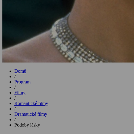
Domů
/
Program
/
Filmy
/
Romantické filmy
/
Dramatické filmy
/
Podoby lásky