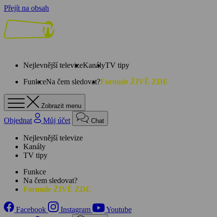
Přejít na obsah
Nejlevnější televize
Kanály
TV tipy
Funkce
Na čem sledovat?
Formule ŽIVĚ ZDE
Zobrazit menu
Objednat
Můj účet
Chat
Nejlevnější televize
Kanály
TV tipy
Funkce
Na čem sledovat?
Formule ŽIVĚ ZDE
Facebook
Instagram
Youtube