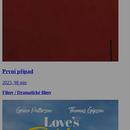
První případ
2023, 98 min
Filmy / Dramatické filmy