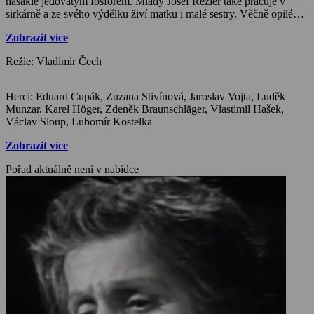
nasáklé jedovatým fosforem. Mladý Josef Rezler také pracuje v
sirkárně a ze svého výdělku živí matku i malé sestry. Věčně opilého
otce vyhodí z domu. Starší dělník Brož přiměje Josefa, aby se naučil
Zobrazit více
číst a psát. V Praze vypukne epidemie cholery a Josef jako jediný z
rodiny přežije onemocnění…
Režie: Vladimír Čech
Herci: Eduard Cupák, Zuzana Stivínová, Jaroslav Vojta, Luděk
Munzar, Karel Höger, Zdeněk Braunschläger, Vlastimil Hašek,
Václav Sloup, Lubomír Kostelka
Zobrazit více
Pořad aktuálně není v nabídce