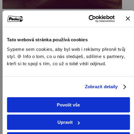
Zůstaň se mnou
2014, USA, 106 min
Tato webová stránka používá cookies
Filmy / Dramatické filmy
Sypeme sem cookies, aby byl web i reklamy přesně tvůj
styl. 🍪 Info o tom, co u nás sleduješ, sdílíme s partnery,
kteří si to spojí s tím, co už o tobě vědí odjinud.
Zobrazit detaily
Povolit vše
Upravit