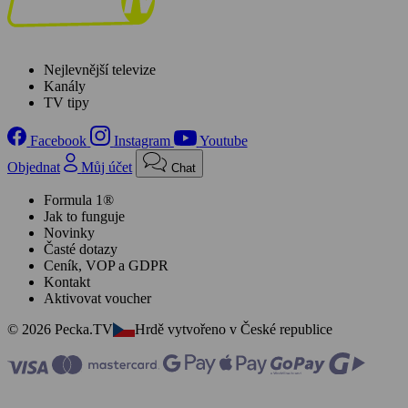
Nejlevnější televize
Kanály
TV tipy
Facebook
Instagram
Youtube
Objednat
Můj účet
Chat
Formula 1®
Jak to funguje
Novinky
Časté dotazy
Ceník, VOP a GDPR
Kontakt
Aktivovat voucher
© 2026 Pecka.TV
Hrdě vytvořeno v České republice