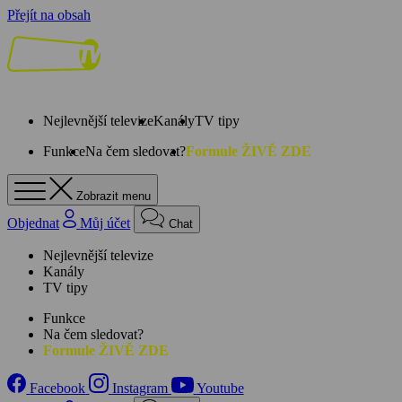
Přejít na obsah
Nejlevnější televize
Kanály
TV tipy
Funkce
Na čem sledovat?
Formule ŽIVĚ ZDE
Zobrazit menu
Objednat
Můj účet
Chat
Nejlevnější televize
Kanály
TV tipy
Funkce
Na čem sledovat?
Formule ŽIVĚ ZDE
Facebook
Instagram
Youtube