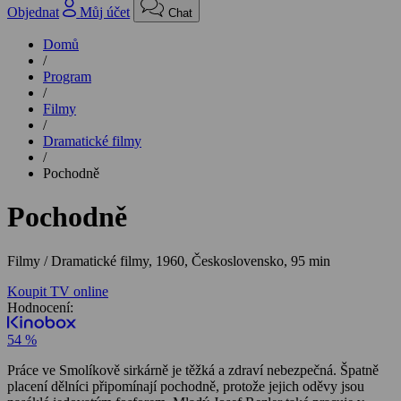
Objednat
Můj účet
Chat
Domů
/
Program
/
Filmy
/
Dramatické filmy
/
Pochodně
Pochodně
Filmy / Dramatické filmy,
1960, Československo, 95 min
Koupit TV online
Hodnocení:
54 %
Práce ve Smolíkově sirkárně je těžká a zdraví nebezpečná. Špatně
placení dělníci připomínají pochodně, protože jejich oděvy jsou