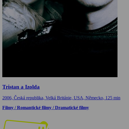
Tristan a Izolda
2006, Česká republika, Velká Británie, USA, Německo, 125 min
Filmy / Romantické filmy / Dramatické filmy