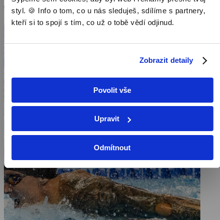
Pořad aktuálně není v nabídce
styl. 🍪 Info o tom, co u nás sleduješ, sdílíme s partnery,
kteří si to spojí s tím, co už o tobě vědí odjinud.
Zobrazit detaily
Povolit vše
Upravit
Odmítnout