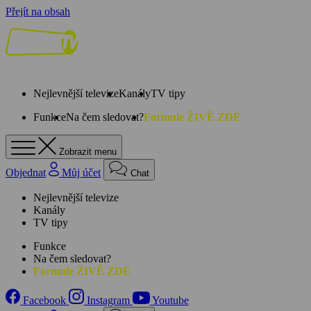
Přejít na obsah
Nejlevnější televize
Kanály
TV tipy
Funkce
Na čem sledovat?
Formule ŽIVĚ ZDE
Zobrazit menu
Objednat
Můj účet
Chat
Nejlevnější televize
Kanály
TV tipy
Funkce
Na čem sledovat?
Formule ŽIVĚ ZDE
Facebook
Instagram
Youtube