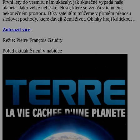
První lety do vesmíru nám ukázaly, jak skutečně vypadá naše
planeta. Jako velké nebeské těleso, které se vznáší v temném,
nekonečném prostoru. Díky satelitům můžeme v přímém přenosu
sledovat pochody, které dávají Zemi život. Oblaky hrají kritickou
roli v regulaci toků energie, kterou Země přijímá a vydává.
Zobrazit více
Atmosféra, oblaka, oceán a všechny organismy, které v nich žijí,
jsou propojené mnohočetnými, nepřetržitě probíhajícími
Režie: Pierre-François Gaudry
interakcemi. Život si prostředí, ve kterém existuje, sám vytvořil.
Živé organismy se adaptují na okolní prostředí a zároveň je mění. K
Pořad aktuálně není v nabídce
regulacím udržujícím rovnováhu dochází na všech úrovních.
Jednotlivé cykly kolem nás probíhají stále, jen si je neuvědomujeme.
Vědci dnes považují Zemi za dynamický systém, ve kterém všechny
subjekty na sebe vzájemně působí. Při zkoumání tohoto super-
organismu se pohybujeme od nekonečně malého po nekonečně
velké.