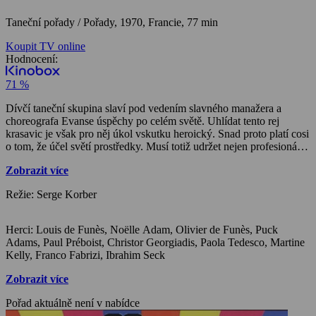
Taneční pořady / Pořady,
1970, Francie, 77 min
Koupit TV online
Hodnocení:
71 %
Dívčí taneční skupina slaví pod vedením slavného manažera a
choreografa Evanse úspěchy po celém světě. Uhlídat tento rej
krasavic je však pro něj úkol vskutku heroický. Snad proto platí cosi
o tom, že účel světí prostředky. Musí totiž udržet nejen profesionální
kázeň, ale především i kázeň morální. Muži, to znamená vztah, sex,
Zobrazit více
manželství, sňatek, dítě nebo cokoliv z toho – což pro dívku
znamená konec kariéry, pro Evanse pak hledání nové tanečnice a
Režie: Serge Korber
pro soubor narušení disciplíny.
Herci: Louis de Funès, Noëlle Adam, Olivier de Funès, Puck
Adams, Paul Préboist, Christor Georgiadis, Paola Tedesco, Martine
Kelly, Franco Fabrizi, Ibrahim Seck
Zobrazit více
Pořad aktuálně není v nabídce