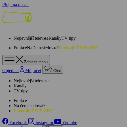
Přejít na obsah
Nejlevnější televize
Kanály
TV tipy
Funkce
Na čem sledovat?
Formule ŽIVĚ ZDE
Zobrazit menu
Objednat
Můj účet
Chat
Nejlevnější televize
Kanály
TV tipy
Funkce
Na čem sledovat?
Formule ŽIVĚ ZDE
Facebook
Instagram
Youtube