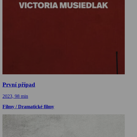
První případ
2023, 98 min
Filmy / Dramatické filmy