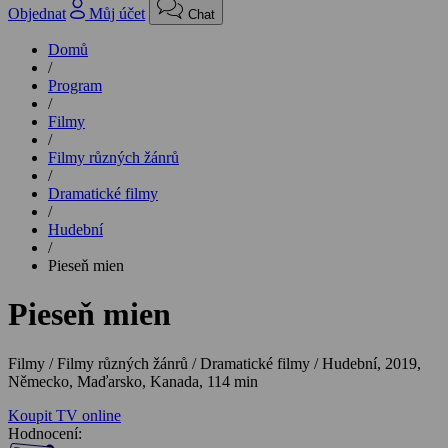
Objednat
Můj účet
Chat
Domů
/
Program
/
Filmy
/
Filmy různých žánrů
/
Dramatické filmy
/
Hudební
/
Pieseň mien
Pieseň mien
Filmy / Filmy různých žánrů / Dramatické filmy / Hudební,
2019,
Německo, Maďarsko, Kanada, 114 min
Koupit TV online
Hodnocení: