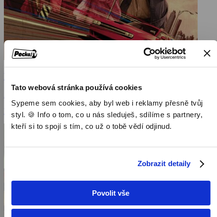
Baby Driver
Tato webová stránka používá cookies
2017, Velká Británie, USA, 112 min
Sypeme sem cookies, aby byl web i reklamy přesně tvůj
Filmy / Akční filmy / Dramatické filmy
styl. 🍪 Info o tom, co u nás sleduješ, sdílíme s partnery,
kteří si to spojí s tím, co už o tobě vědí odjinud.
Zobrazit detaily
Povolit vše