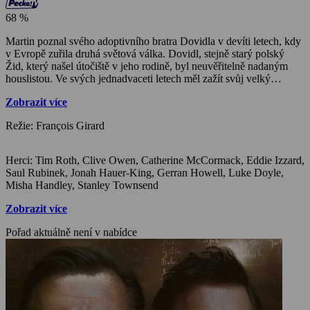
68 %
Martin poznal svého adoptivního bratra Dovidla v devíti letech, kdy
v Evropě zuřila druhá světová válka. Dovidl, stejně starý polský
Žid, který našel útočiště v jeho rodině, byl neuvěřitelně nadaným
houslistou. Ve svých jednadvaceti letech měl zažít svůj velký
londýnský debut, ale těsně před ním záhadně beze stopy zmizel, což
Zobrazit více
velice zostudilo celou jeho rodinu. Skoro po čtyřiceti letech je
Martin svědkem představení mladé houslistky a je překvapen,
Režie: François Girard
protože pozná, že tuto partituru ji nemohl naučit nikdo jiný než
Dovidl. To ho přiměje vydat se na dalekou cestu, která jej dovede k
odhalení šokujícího tajemství…
Herci: Tim Roth, Clive Owen, Catherine McCormack, Eddie Izzard,
Saul Rubinek, Jonah Hauer-King, Gerran Howell, Luke Doyle,
Misha Handley, Stanley Townsend
Zobrazit více
Pořad aktuálně není v nabídce