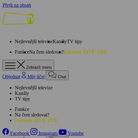
Přejít na obsah
Nejlevnější televize
Kanály
TV tipy
Funkce
Na čem sledovat?
Formule ŽIVĚ ZDE
Zobrazit menu
Objednat
Můj účet
Chat
Nejlevnější televize
Kanály
TV tipy
Funkce
Na čem sledovat?
Formule ŽIVĚ ZDE
Facebook
Instagram
Youtube