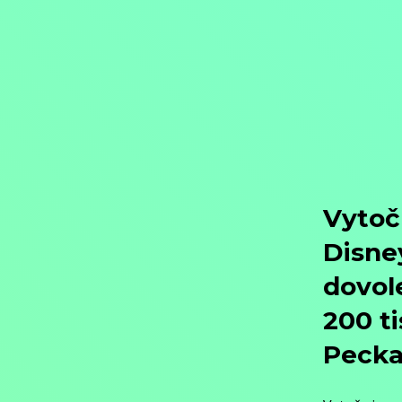
Objednat
Můj účet
Chat