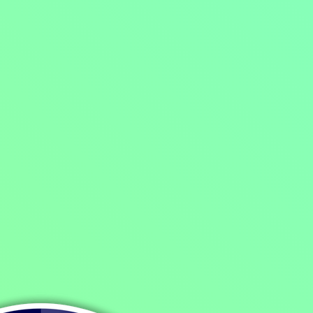
Domů
/
Program
/
Filmy
/
Thrillery
/
Filmy různých žánrů
/
Dramatické filmy
/