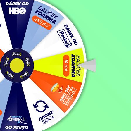
Mysteriózní
/
Personal Shopper
Personal Shopper
Filmy / Thrillery / Filmy různých žánrů / Dramatické filmy / Mysterió
Koupit TV online
Hodnocení:
59 %
Mladá Američanka Maureen se živí jako osobní nákupčí oblečení pro
zemřelých?
Zobrazit více
Režie: Olivier Assayas, Dominique Delany, Christelle Meaux, Lukáš
Zobrazit více