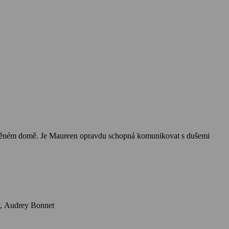
uštěném domě. Je Maureen opravdu schopná komunikovat s dušemi
Herci: Kristen Stewart, Lars Eidinger, Sigrid Bouaziz, Anders Danielsen Lie, Ty Olwin, Hammou Graïa, Nora Waldstätten, Benjamin Biolay, Audrey Bonnet