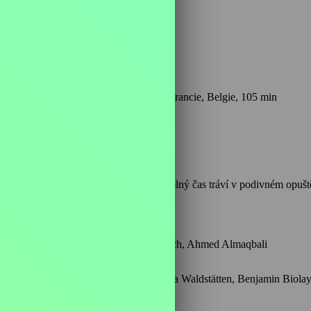
zní,
2016, Česká republika, Německo, Francie, Belgie, 105 min
 obletovanou mediální celebritu. Svůj volný čas tráví v podivném op
 Viznar, Stepan Drechsler, Julie Grumbach, Ahmed Almaqbali