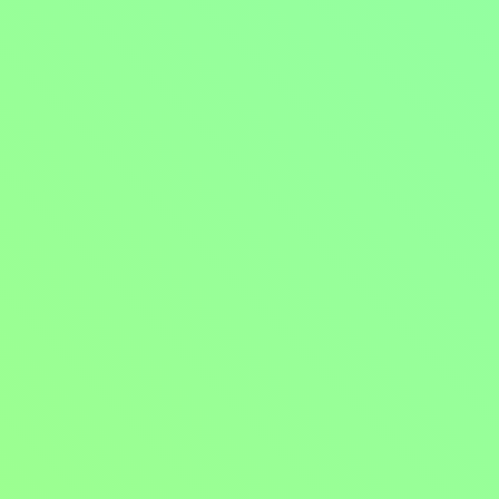
Mohlo by vás také bavit