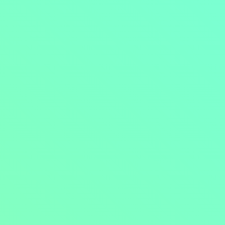
Přejít na obsah
Nejlevnější televize
Kanály
TV tipy
Funkce
Na čem sledovat?
Formule ŽIVĚ ZDE
Zobrazit menu
Objednat
Můj účet
Chat
Nejlevnější televize
Kanály
TV tipy
Funkce
Na čem sledovat?
Formule ŽIVĚ ZDE
Facebook
Instagram
Youtube