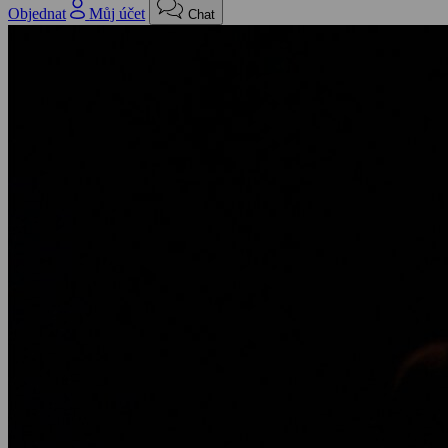
Objednat
Můj účet
Chat