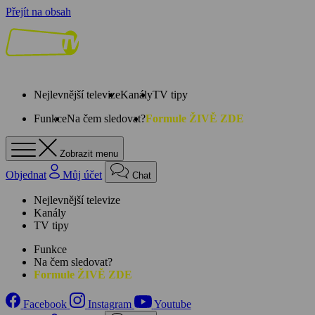
Přejít na obsah
Nejlevnější televize
Kanály
TV tipy
Funkce
Na čem sledovat?
Formule ŽIVĚ ZDE
Zobrazit menu
Objednat
Můj účet
Chat
Nejlevnější televize
Kanály
TV tipy
Funkce
Na čem sledovat?
Formule ŽIVĚ ZDE
Facebook
Instagram
Youtube