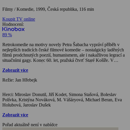
Filmy / Komedie,
1999, Česká republika, 116 min
Koupit TV online
Hodnocení:
89 %
Retrokomedie na motivy novely Petra Šabacha vypráví příběh v
nejlepších tradicích české filmové komedie – nostalgicky laděných
filmů prodchnutých poezií, humanismem, ale i nakažlivou legrací a
situačními gagy. Konec 60. let, pražská čtvrť Staré Košíře. V
dvoupatrové vile žijí Šebkovi a Krausovi. Otec Šebek, prostoduchý,
Zobrazit více
ale dobrácký důstojník z povolání, je zastáncem panujícího režimu a
stejně vehementně obhajuje i vlastní neomylnost. Elegantní otec
Režie: Jan Hřebejk
Kraus, bývalý odbojář, je naopak zarytým opozičníkem. Také on je
přesvědčený o tom, že má za všech okolností pravdu. V soukromí
rodin se odehrají malá dramata názorů a vztahů, která se v paměti
Herci: Miroslav Donutil, Jiří Kodet, Simona Stašová, Boleslav
jejich účastníků otisknou navždy… Film získal cenu Zlatý hrozen na
Polívka, Kristýna Nováková, M. Vášáryová, Michael Beran, Eva
MFF v Polsku, cenu Český lev pro herce Jiřího Kodeta, Za divácky
Holubová, Jaroslav Dušek
nejúspěšnější český film roku 1999 a Cenu čtenářů časopisu
Cinema.
Zobrazit více
Pořad aktuálně není v nabídce