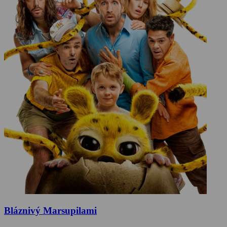
Bláznivý Marsupilami