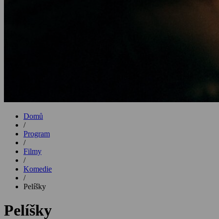
Domů
/
Program
/
Filmy
/
Komedie
/
Pelíšky
Pelíšky