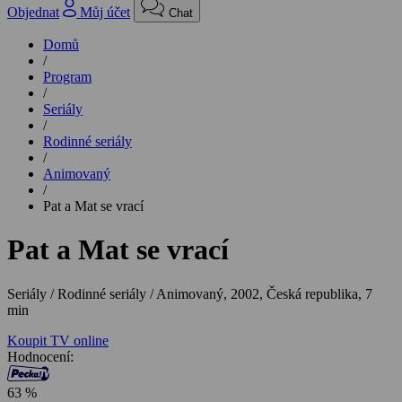
Objednat
Můj účet
Chat
Domů
/
Program
/
Seriály
/
Rodinné seriály
/
Animovaný
/
Pat a Mat se vrací
Pat a Mat se vrací
Seriály / Rodinné seriály / Animovaný,
2002, Česká republika, 7
min
Koupit TV online
Hodnocení:
63 %