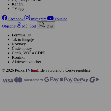
Kanály
TV tipy
Facebook
Instagram
Youtube
Objednat
Můj účet
Chat
Formula 1®
Jak to funguje
Novinky
Časté dotazy
Ceník, VOP a GDPR
Kontakt
Aktivovat voucher
© 2026 Pecka.TV
Hrdě vytvořeno v České republice