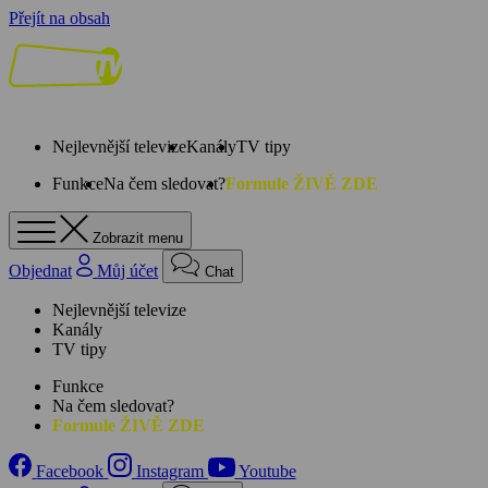
Přejít na obsah
Nejlevnější televize
Kanály
TV tipy
Funkce
Na čem sledovat?
Formule ŽIVĚ ZDE
Zobrazit menu
Objednat
Můj účet
Chat
Nejlevnější televize
Kanály
TV tipy
Funkce
Na čem sledovat?
Formule ŽIVĚ ZDE
Facebook
Instagram
Youtube