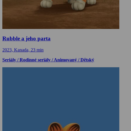
Rubble a jeho parta
2023, Kanada, 23 min
Seriály / Rodinné seriály / Animovaný / Dětský