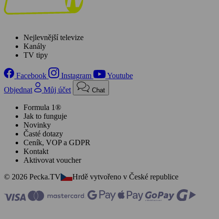
Nejlevnější televize
Kanály
TV tipy
Facebook
Instagram
Youtube
Objednat
Můj účet
Chat
Formula 1®
Jak to funguje
Novinky
Časté dotazy
Ceník, VOP a GDPR
Kontakt
Aktivovat voucher
© 2026 Pecka.TV
Hrdě vytvořeno v České republice