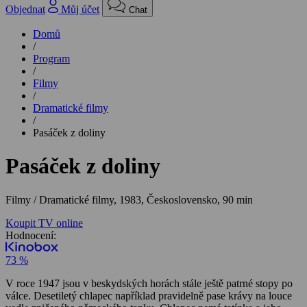
Objednat
Můj účet
Chat
Domů
/
Program
/
Filmy
/
Dramatické filmy
/
Pasáček z doliny
Pasáček z doliny
Filmy / Dramatické filmy,
1983, Československo, 90 min
Koupit TV online
Hodnocení:
73 %
V roce 1947 jsou v beskydských horách stále ještě patrné stopy po
válce. Desetiletý chlapec například pravidelně pase krávy na louce