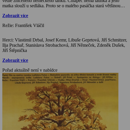
vedle zničeného německého tanku. Chlapec nemá tatínka a jeho
matka slouží u sedláka. Proto se o malého pasáčka stará většinou
jeho děda. Kluk nechodí do školy, je zvyklý jen pást krávy a v zimě
Zobrazit více
štípat dříví. Jednoho večera potká v lese dvě tajemné postavy. Myslí
si, že je to král skřítků se svým písařem, protože právě takovou
Režie: František Vláčil
pohádku mu vyprávěl děda. Ve skutečnosti jsou to však banderovci,
kteří si s místním starostou domlouvají přechod svého oddílu a
rabování ve vesnici… Baladický snímek natočil na motivy románu
Herci: Vlastimil Drbal, Josef Kemr, Libuše Geprtová, Jiří Schmitzer,
Ladislava Fukse František Vláčil v roce 1983.
Ilja Prachař, Stanislava Strobachová, Jiří Němeček, Zdeněk Dušek,
Jiří Štěpnička
Zobrazit více
Pořad aktuálně není v nabídce