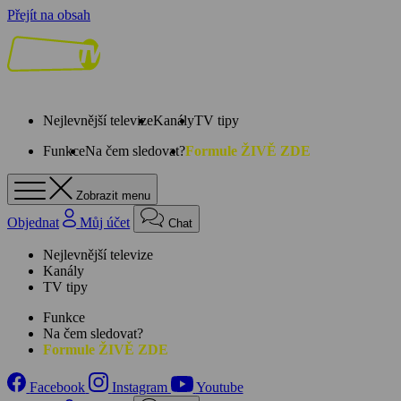
Přejít na obsah
Nejlevnější televize
Kanály
TV tipy
Funkce
Na čem sledovat?
Formule ŽIVĚ ZDE
Zobrazit menu
Objednat
Můj účet
Chat
Nejlevnější televize
Kanály
TV tipy
Funkce
Na čem sledovat?
Formule ŽIVĚ ZDE
Facebook
Instagram
Youtube