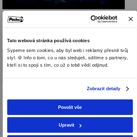
Vikingové II
2008, USA, 110 min
Tato webová stránka používá cookies
Filmy / Akční filmy / Dramatické filmy
Sypeme sem cookies, aby byl web i reklamy přesně tvůj
styl. 🍪 Info o tom, co u nás sleduješ, sdílíme s partnery,
kteří si to spojí s tím, co už o tobě vědí odjinud.
Zobrazit detaily
Povolit vše
Upravit