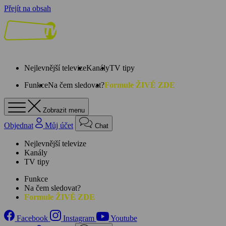
Přejít na obsah
Nejlevnější televize
Kanály
TV tipy
Funkce
Na čem sledovat?
Formule ŽIVĚ ZDE
Zobrazit menu
Objednat
Můj účet
Chat
Nejlevnější televize
Kanály
TV tipy
Funkce
Na čem sledovat?
Formule ŽIVĚ ZDE
Facebook
Instagram
Youtube