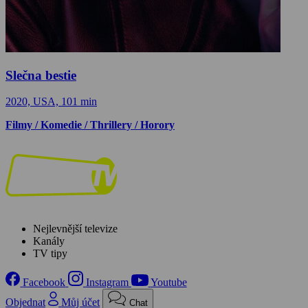
Slečna bestie
2020, USA, 101 min
Filmy / Komedie / Thrillery / Horory
Nejlevnější televize
Kanály
TV tipy
Facebook
Instagram
Youtube
Objednat
Můj účet
Chat