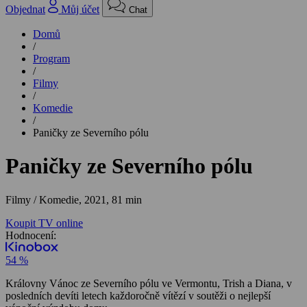
Objednat
Můj účet
Chat
Domů
/
Program
/
Filmy
/
Komedie
/
Paničky ze Severního pólu
Paničky ze Severního pólu
Filmy / Komedie,
2021, 81 min
Koupit TV online
Hodnocení:
54 %
Královny Vánoc ze Severního pólu ve Vermontu, Trish a Diana, v
posledních devíti letech každoročně vítězí v soutěži o nejlepší