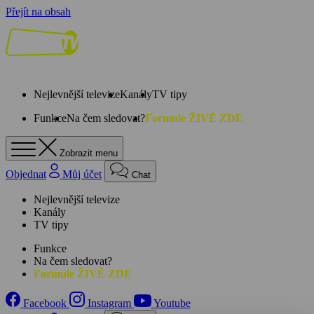
Přejít na obsah
Nejlevnější televize
Kanály
TV tipy
Funkce
Na čem sledovat?
Formule ŽIVĚ ZDE
Zobrazit menu
Objednat
Můj účet
Chat
Nejlevnější televize
Kanály
TV tipy
Funkce
Na čem sledovat?
Formule ŽIVĚ ZDE
Facebook
Instagram
Youtube