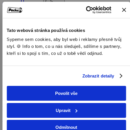
Objednat
Můj účet
Chat
Domů
/
Program
/
Tato webová stránka používá cookies
Dokumenty
Sypeme sem cookies, aby byl web i reklamy přesně tvůj
/
Panenský oceán: Síla ochrany
styl. 🍪 Info o tom, co u nás sleduješ, sdílíme s partnery,
kteří si to spojí s tím, co už o tobě vědí odjinud.
Panenský oceán: Síla ochrany
Dokumenty,
2020, 45 min
Zobrazit detaily
Koupit TV online
Povolit vše
Spolu s průzkumníkem National Geographic Enricem Salou se
zaměříme na projekt neposkvrněných moří, v jehož rámci cestuje po
jednotlivých koutech naší planety a neúnavně se zasazuje o ochranu
oceánů.
Upravit
Zobrazit více
Odmítnout
Pořad aktuálně není v nabídce