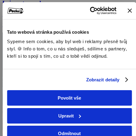
Lvi na stromech
2018, Jihoafrická republika, 45 min
Dokumenty / Přírodovědné dokumenty
Tato webová stránka používá cookies
Sypeme sem cookies, aby byl web i reklamy přesně tvůj
styl. 🍪 Info o tom, co u nás sleduješ, sdílíme s partnery,
kteří si to spojí s tím, co už o tobě vědí odjinud.
Zobrazit detaily
Povolit vše
Upravit
Odmítnout