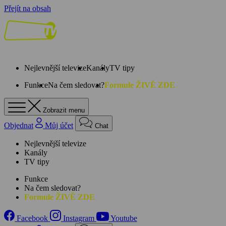
Přejít na obsah
Nejlevnější televize
Kanály
TV tipy
Funkce
Na čem sledovat?
Formule ŽIVĚ ZDE
Zobrazit menu
Objednat
Můj účet
Chat
Nejlevnější televize
Kanály
TV tipy
Funkce
Na čem sledovat?
Formule ŽIVĚ ZDE
Facebook
Instagram
Youtube