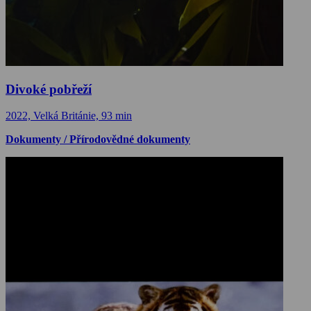
Divoké pobřeží
2022, Velká Británie, 93 min
Dokumenty / Přírodovědné dokumenty