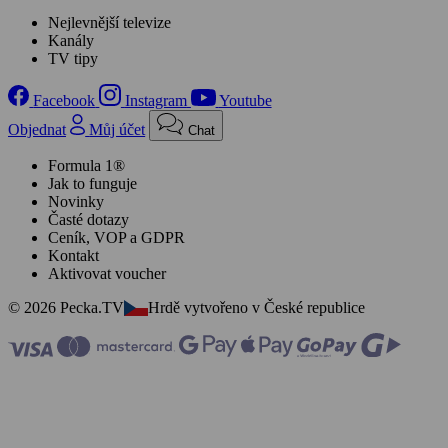
Nejlevnější televize
Kanály
TV tipy
Facebook
Instagram
Youtube
Objednat
Můj účet
Chat
Formula 1®
Jak to funguje
Novinky
Časté dotazy
Ceník, VOP a GDPR
Kontakt
Aktivovat voucher
© 2026 Pecka.TV
Hrdě vytvořeno v České republice