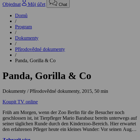
Objednat
Můj účet
Chat
Domů
/
Program
/
Dokumenty
/
Přírodovědné dokumenty
/
Panda, Gorilla & Co
Panda, Gorilla & Co
Dokumenty / Přírodovědné dokumenty,
2015, 50 min
Koupit TV online
Früh am Morgen, wenn der Zoo Berlin für die Besucher noch
geschlossen ist, ist Tierpfleger Mario Barabasz bereits unterwegs auf
seiner täglichen Runde durch den Kinderzoo-Bereich. Hier erwartet
den erfahrenen Pfleger heute ein kleines Wunder: Vor seinen Augen
bringt die 19-jährige Shetland-Stute Vroni ihr erstes Fohlen zur
Zobrazit více