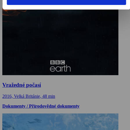
Vražedné počasí
2016, Velká Británie, 48 min
Dokumenty / Přírodovědné dokumenty