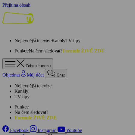
Přejít na obsah
Nejlevnější televize
Kanály
TV tipy
Funkce
Na čem sledovat?
Formule ŽIVĚ ZDE
Zobrazit menu
Objednat
Můj účet
Chat
Nejlevnější televize
Kanály
TV tipy
Funkce
Na čem sledovat?
Formule ŽIVĚ ZDE
Facebook
Instagram
Youtube