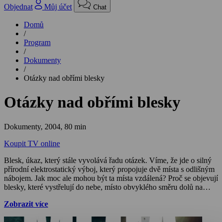
Objednat
Můj účet
Chat
Domů
/
Program
/
Dokumenty
/
Otázky nad obřími blesky
Otázky nad obřími blesky
Dokumenty,
2004, 80 min
Koupit TV online
Blesk, úkaz, který stále vyvolává řadu otázek. Víme, že jde o silný
přírodní elektrostatický výboj, který propojuje dvě místa s odlišným
nábojem. Jak moc ale mohou být ta místa vzdálená? Proč se objevují
blesky, které vystřelují do nebe, místo obvyklého směru dolů na
zem? Vědci zjistili, že zatímco normální blesky měří několik
Zobrazit více
kilometrů, tyto dosahují délky až stovky kilometrů a jsou
několikanásobně silnější. Právě tyto blesky mnozí považují za skryté