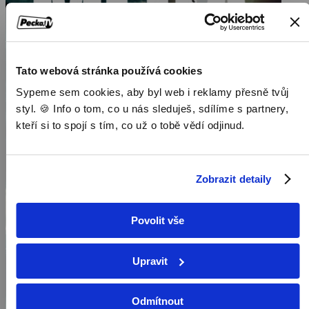
viníky leteckých katastrof. Fotografie mega blesků pořídila na
oběžné dráze i posádka raketoplánu Columbia, který později
havaroval. Mohou mít tyto dvě události spojitost? Nejen na tyto
otázky se pokouší odpovědět tvůrci našeho dokumentu
Tato webová stránka používá cookies
Sypeme sem cookies, aby byl web i reklamy přesně tvůj
styl. 🍪 Info o tom, co u nás sleduješ, sdílíme s partnery,
kteří si to spojí s tím, co už o tobě vědí odjinud.
Zobrazit detaily
Povolit vše
Upravit
Odmítnout