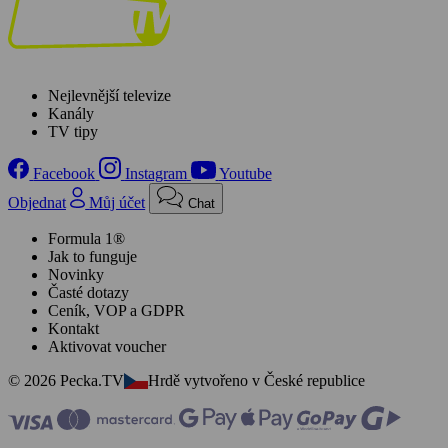
Nejlevnější televize
Kanály
TV tipy
Facebook
Instagram
Youtube
Objednat
Můj účet
Chat
Formula 1®
Jak to funguje
Novinky
Časté dotazy
Ceník, VOP a GDPR
Kontakt
Aktivovat voucher
© 2026 Pecka.TV
Hrdě vytvořeno v České republice