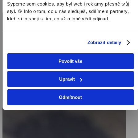
Okamžiky do katastrofy je prvním celovečerním dokumentem, který
Sypeme sem cookies, aby byl web i reklamy přesně tvůj
líčí tragickou erupci sopky a ptá se, zda se této katastrofě dalo
Pořad aktuálně není v nabídce
styl. 🍪 Info o tom, co u nás sleduješ, sdílíme s partnery,
předejít.
kteří si to spojí s tím, co už o tobě vědí odjinud.
Zobrazit detaily
Povolit vše
Upravit
Odmítnout