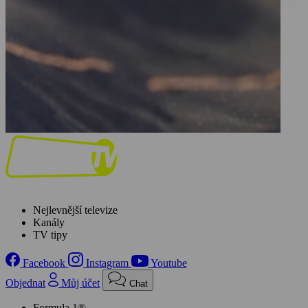
Nejlevnější televize
Kanály
TV tipy
Facebook
Instagram
Youtube
Objednat
Můj účet
Chat
Formula 1®