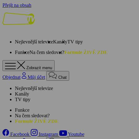
Přejít na obsah
Nejlevnější televize
Kanály
TV tipy
Funkce
Na čem sledovat?
Formule ŽIVĚ ZDE
Zobrazit menu
Objednat
Můj účet
Chat
Nejlevnější televize
Kanály
TV tipy
Funkce
Na čem sledovat?
Formule ŽIVĚ ZDE
Facebook
Instagram
Youtube