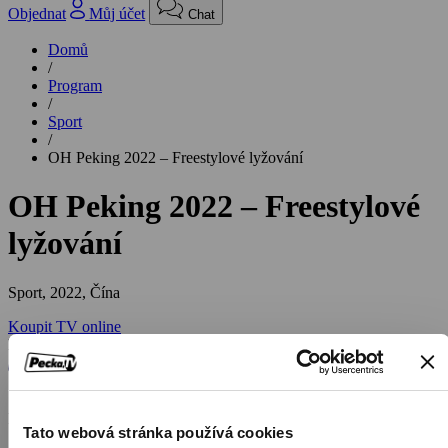
Objednat
Můj účet
Chat
Domů
/
Program
/
Sport
/
OH Peking 2022 – Freestylové lyžování
OH Peking 2022 – Freestylové
lyžování
Sport,
2022, Čína
Koupit TV online
Hodnocení:
70 %
Přímé přenosy a záznamy závodů ve freestylovém lyžování.
Tato webová stránka používá cookies