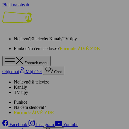
Přejít na obsah
Nejlevnější televize
Kanály
TV tipy
Funkce
Na čem sledovat?
Formule ŽIVĚ ZDE
Zobrazit menu
Objednat
Můj účet
Chat
Nejlevnější televize
Kanály
TV tipy
Funkce
Na čem sledovat?
Formule ŽIVĚ ZDE
Facebook
Instagram
Youtube