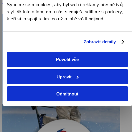
Zobrazit více
Sypeme sem cookies, aby byl web i reklamy přesně tvůj
Pořad aktuálně není v nabídce
styl. 🍪 Info o tom, co u nás sleduješ, sdílíme s partnery,
kteří si to spojí s tím, co už o tobě vědí odjinud.
Zobrazit detaily
Povolit vše
Upravit
Odmítnout