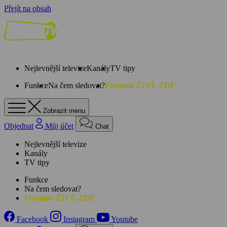
Přejít na obsah
Nejlevnější televize
Kanály
TV tipy
Funkce
Na čem sledovat?
Formule ŽIVĚ ZDE
Zobrazit menu
Objednat
Můj účet
Chat
Nejlevnější televize
Kanály
TV tipy
Funkce
Na čem sledovat?
Formule ŽIVĚ ZDE
Facebook
Instagram
Youtube