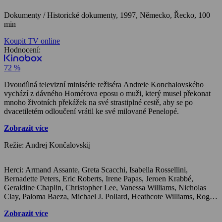
Dokumenty / Historické dokumenty,
1997, Německo, Řecko, 100
min
Koupit TV online
Hodnocení:
72 %
Dvoudílná televizní minisérie režiséra Andreie Konchalovského
vychází z dávného Homérova eposu o muži, který musel překonat
mnoho životních překážek na své strastiplné cestě, aby se po
dvacetiletém odloučení vrátil ke své milované Penelopé.
Zobrazit více
Režie: Andrej Končalovskij
Herci: Armand Assante, Greta Scacchi, Isabella Rossellini,
Bernadette Peters, Eric Roberts, Irene Papas, Jeroen Krabbé,
Geraldine Chaplin, Christopher Lee, Vanessa Williams, Nicholas
Clay, Paloma Baeza, Michael J. Pollard, Heathcote Williams, Roger
Ashton-Griffiths, Ron Cook, William Houston, Vernon Dobtcheff,
Zobrazit více
Yorgo Voyagis, Vincenzo Nicoli, Katie Carr, Alan Cox, Peter