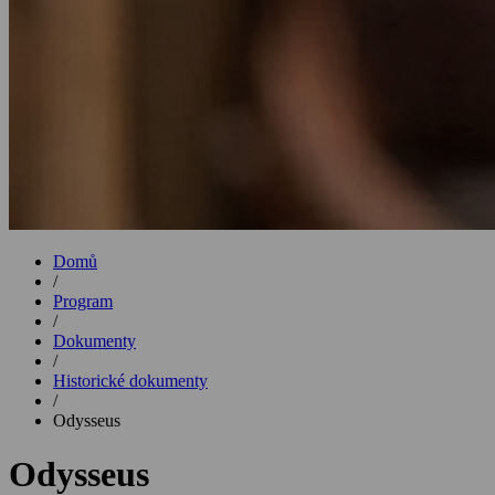
Domů
/
Program
/
Dokumenty
/
Historické dokumenty
/
Odysseus
Odysseus