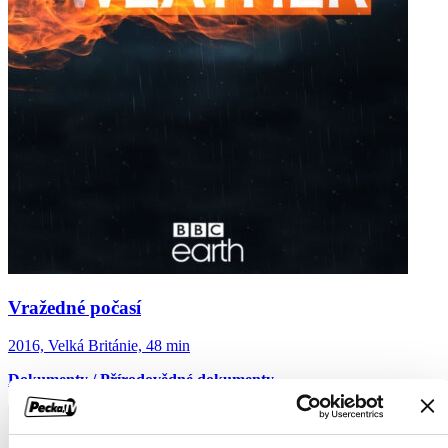
Vražedné počasí
2016, Velká Británie, 48 min
Dokumenty / Přírodovědné dokumenty