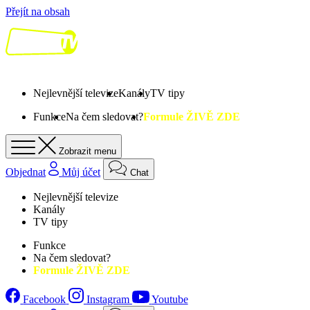
Přejít na obsah
Nejlevnější televize
Kanály
TV tipy
Funkce
Na čem sledovat?
Formule ŽIVĚ ZDE
Zobrazit menu
Objednat
Můj účet
Chat
Nejlevnější televize
Kanály
TV tipy
Funkce
Na čem sledovat?
Formule ŽIVĚ ZDE
Facebook
Instagram
Youtube