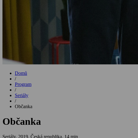
Domů
/
Program
/
Seriály
/
Občanka
Občanka
Seriály,
2019, Česká republika, 14 min