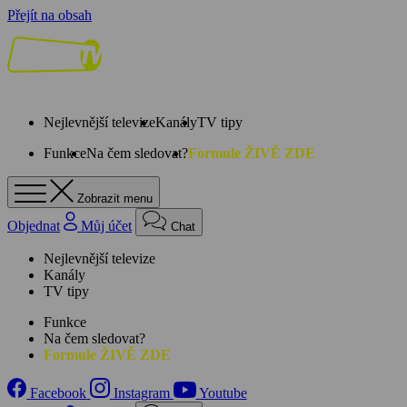
Přejít na obsah
Nejlevnější televize
Kanály
TV tipy
Funkce
Na čem sledovat?
Formule ŽIVĚ ZDE
Zobrazit menu
Objednat
Můj účet
Chat
Nejlevnější televize
Kanály
TV tipy
Funkce
Na čem sledovat?
Formule ŽIVĚ ZDE
Facebook
Instagram
Youtube