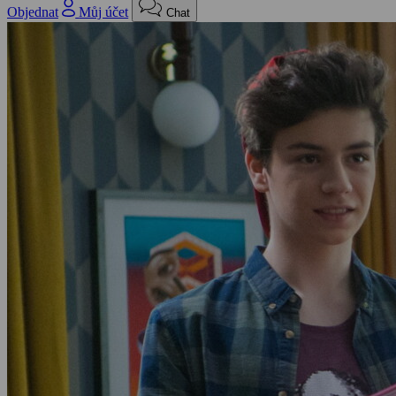
Objednat
Můj účet
Chat