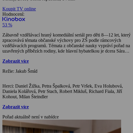
Koupit TV online
Hodnocení:
53 %
Zábavně vzdělávací hraný komediální seriál pro děti 8—12 let, který
zpracovává témata občanské výchovy pro ZŠ podle rámcových
vzdělávacích programů. Témata z občanské nauky vypráví pořad na
uzavřených příbězích rodiny, kde hlavní hybatelkou je dcera Sára
(Amálie Roznětínská). Ta chce být youtuberkou a svým
Zobrazit více
videokanálem přinejmenším změnit svět. A jestli ne teď, tak určitě v
dospělosti, kdy přece bude skvělou reportérkou. Točí proto na
Režie: Jakub Šmíd
telefon reportáže o všem, co jí připadá závažné. A vychází přitom z
dění ve své rodině a okolí. Masérský salon táty Bivoje (Petr Vršek)
je totiž obecní zpovědnice, terapeutická ordinace i poradna.
Herci: Daniel Žižka, Petra Špalková, Petr Vršek, Eva Holubová,
Společensky angažovaná maminka Anděla (Petra Špalková-Tichá)
Daniela Kolářová, Petr Stach, Robert Mikluš, Richard Fiala, Jiří
zase nedokáže nechat žádnou nepravost jen tak plavat. Sára se za
Kohout, Milan Šteindler
občasné pomoci bratra Vojty (Daniel Žižka) snaží dozvědět víc o
pozadí problémů a širších souvislostech. Rodinu doplňuje „babička“
Zobrazit více
Lidu (Eva Holubová), vlastně paní od vedle, která do rodinného
chaosu přináší zkušenostmi ověřenou moudrost a selský rozum.
Pořad aktuálně není v nabídce