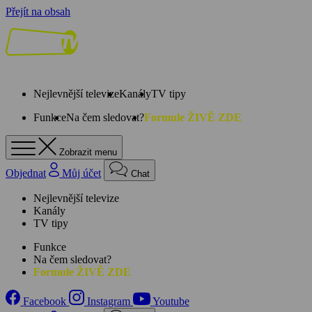
Přejít na obsah
Nejlevnější televize
Kanály
TV tipy
Funkce
Na čem sledovat?
Formule ŽIVĚ ZDE
Zobrazit menu
Objednat
Můj účet
Chat
Nejlevnější televize
Kanály
TV tipy
Funkce
Na čem sledovat?
Formule ŽIVĚ ZDE
Facebook
Instagram
Youtube