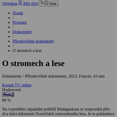
Objednat
Můj účet
Chat
Domů
/
Program
/
Dokumenty
/
Přírodovědné dokumenty
/
O stromech a lese
O stromech a lese
Dokumenty / Přírodovědné dokumenty,
2023, Francie, 43 min
Koupit TV online
Hodnocení:
80 %
Na vyprahlém západním pobřeží Madagaskaru se rozprostírá přes
dva tisíce kilometrů čtverečních roztroušeného lesa. Je to pokladnice